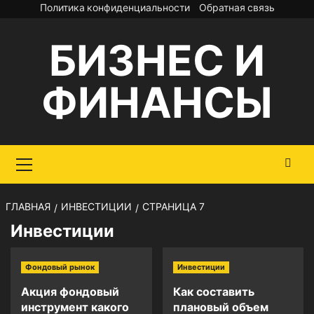
Перейти
Политика конфиденциальности
Обратная связь
к
БИЗНЕС И
содержимому
ФИНАНСЫ
Основное
меню
ГЛАВНАЯ
ИНВЕСТИЦИИ
СТРАНИЦА 7
Инвестиции
Фондовый рынок
Инвестиции
Акция фондовый
Как составить
инструмент какого
плановый объем