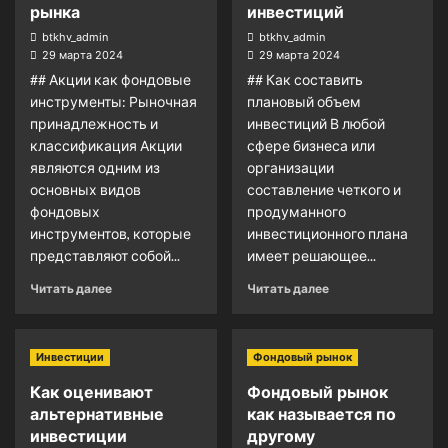
рынка
инвестиций
btkhv_admin
btkhv_admin
29 марта 2024
29 марта 2024
## Акции как фондовые
## Как составить
инструменты: Рыночная
плановый объем
принадлежность и
инвестиций В любой
классификация Акции
сфере бизнеса или
являются одним из
организации
основных видов
составление четкого и
фондовых
продуманного
инструментов, которые
инвестиционного плана
представляют собой...
имеет решающее...
Читать далее
Читать далее
Инвестиции
Фондовый рынок
Как оценивают
Фондовый рынок
альтернативные
как называется по
инвестиции
другому