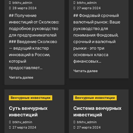
btkhv_admin
btkhv_admin
28 марта 2024
27 марта 2024
## Получение
## Фондовый срочный
инвестиций от Сколково:
валютный рынок: Ваше
подробное руководство
руководство для
для предпринимателей
понимания Фондовый,
### Введение Сколково
срочный и валютный
— ведущий кластер
рынки - это три
инноваций в России,
основных класса
который
финансовых...
предоставляет...
Читать далее
Читать далее
Венчурные инвестиции
Венчурные инвестиции
Суть венчурных
Система венчурных
инвестиций
инвестиций
btkhv_admin
btkhv_admin
27 марта 2024
27 марта 2024