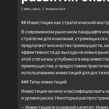
btkhv_admin
28 марта 2024
## Инвестиции как стратегический инст
В современном рыночном ландшафте инв
стратегии для компаний, стремящихся к
предлагают множество преимуществ, на
эффективности до выхода на новые рынк
этой статье мы углубимся в мир инвести
преимущества, и предоставим практиче
использованию инвестиций для достиже
### Типы инвестиций
Инвестиции можно классифицировать на 
и уровня риска. Некоторые распростран
— Инвестиции в основной капитал: Инвес