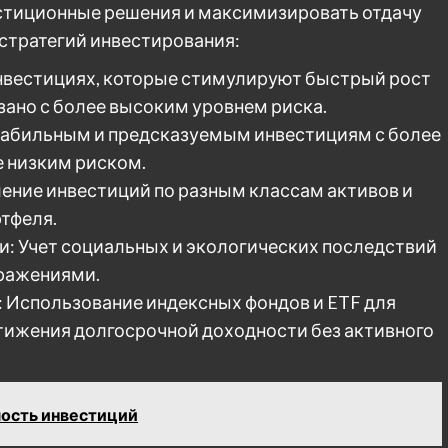
естиционные решения и максимизировать отдачу
 стратегий инвестирования:
инвестициях, которые стимулируют быстрый рост
язано с более высоким уровнем риска.
стабильным и предсказуемым инвестициям с более
е низким риском.
ение инвестиций по разным классам активов и
тфеля.
и: Учет социальных и экологических последствий
ражениями.
: Использование индексных фондов и ETF для
тижения долгосрочной доходности без активного
мость инвестиций