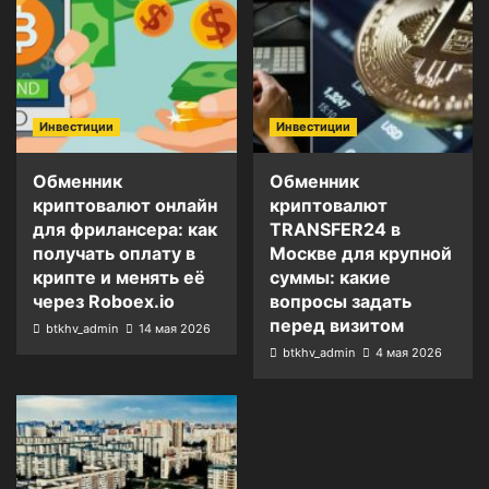
Инвестиции
Инвестиции
Обменник
Обменник
криптовалют онлайн
криптовалют
для фрилансера: как
TRANSFER24 в
получать оплату в
Москве для крупной
крипте и менять её
суммы: какие
через Roboex.io
вопросы задать
перед визитом
btkhv_admin
14 мая 2026
btkhv_admin
4 мая 2026