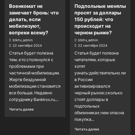
Военкомат не
Подпольные менялы
замечает бронь: что
просят за доллары
делать, если
150 рублей: что
мобилизуют,
происходит на
вопреки всему?
черном рынке?
btkhv_admin
btkhv_admin
22 сентября 2024
22 сентября 2024
Статья будет полезна
Статья будет полезна
тем, кто столкнулся с
читателям, которые
проблемами при
хотят
частичной мобилизации.
узнать:действительно ли
Жертв бездумной
в России
мобилизации становится
активизировался
все больше. Недавно
черный рынок;сколько
сотруднику Bankiros.ru,...
стоят доллары в
подпольных
Читать далее
обменниках;чем опасна
покупка...
Читать далее