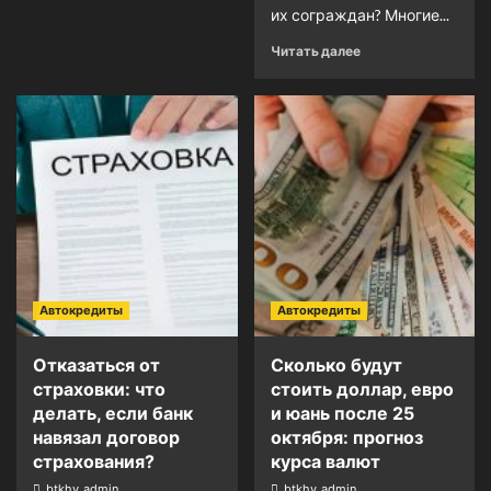
их сограждан? Многие...
Читать далее
Автокредиты
Автокредиты
Отказаться от
Сколько будут
страховки: что
стоить доллар, евро
делать, если банк
и юань после 25
навязал договор
октября: прогноз
страхования?
курса валют
btkhv_admin
btkhv_admin