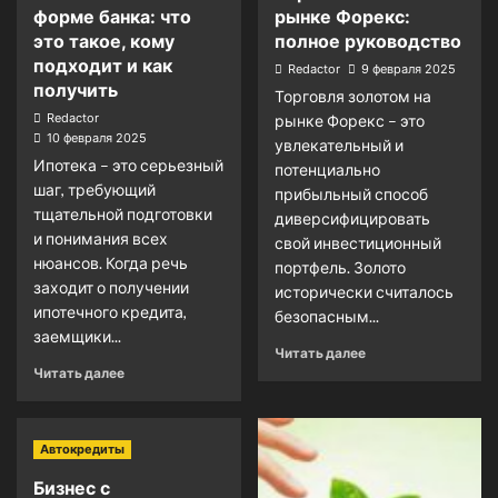
форме банка: что
рынке Форекс:
это такое, кому
полное руководство
подходит и как
Redactor
9 февраля 2025
получить
Торговля золотом на
Redactor
рынке Форекс – это
10 февраля 2025
увлекательный и
Ипотека – это серьезный
потенциально
шаг, требующий
прибыльный способ
тщательной подготовки
диверсифицировать
и понимания всех
свой инвестиционный
нюансов. Когда речь
портфель. Золото
заходит о получении
исторически считалось
ипотечного кредита,
безопасным...
заемщики...
Читать далее
Читать далее
Автокредиты
Бизнес с