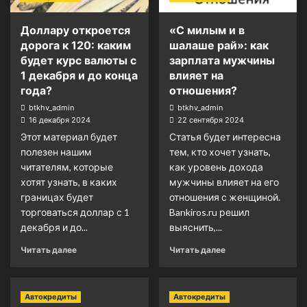
Доллару откроется
«С милым и в
дорога к 120: каким
шалаше рай»: как
будет курс валюты с
зарплата мужчины
1 декабря и до конца
влияет на
года?
отношения?
btkhv_admin
btkhv_admin
16 декабря 2024
22 сентября 2024
Этот материал будет
Статья будет интересна
полезен нашим
тем, кто хочет узнать,
читателям, которые
как уровень дохода
хотят узнать, в каких
мужчины влияет на его
границах будет
отношения с женщиной.
торговаться доллар с 1
Bankiros.ru решил
декабря и до...
выяснить,...
Читать далее
Читать далее
Автокредиты
Автокредиты