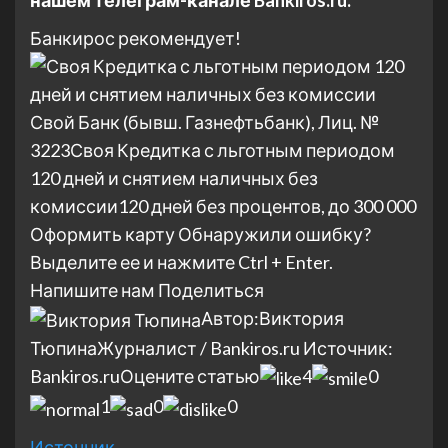
Банкирос рекомендует!
Свой Банк (бывш. Газнефтьбанк), Лиц. №
3223
Своя Кредитка с льготным периодом
120 дней и снятием наличных без
комиссии
120 дней без процентов, до 300 000
Оформить карту
Обнаружили ошибку?
Выделите ее и нажмите Ctrl + Enter.
Напишите нам
Поделиться
Автор:
Виктория
Тюпина
Журналист / Bankiros.ru
Источник:
Bankiros.ru
Оцените статью
4
0
1
0
0
Источник