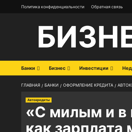
Перейти
Политика конфиденциальности
Обратная связь
к
содержимому
БИЗН
Банки
Бизнес
Инвестиции
Нед
ГЛАВНАЯ
БАНКИ
ОФОРМЛЕНИЕ КРЕДИТА
АВТОК
Автокредиты
«С милым и в
как зарплата