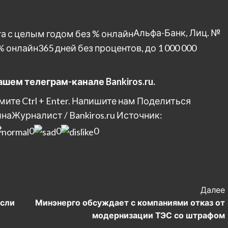
Альфа-Банк, Лиц. №
% онлайн
365 дней без процентов, до 1 000 000
шем телеграм-канале Bankiros.ru.
те Ctrl + Enter. Напишите нам
Поделиться
ина
Журналист / Bankiros.ru
Источник:
0
0
0
Далее
если
Минэнерго обсуждает с компаниями отказ от
модернизации ТЭС со штрафом