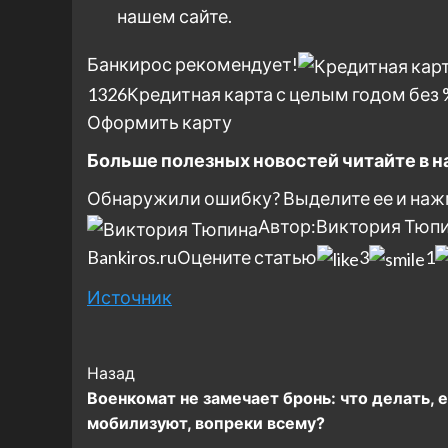
нашем сайте.
Банкирос рекомендует!
1326
Кредитная карта с целым годом без 
Оформить карту
Больше полезных новостей читайте в на
Обнаружили ошибку? Выделите ее и нажми
Автор:
Виктория Тюп
Bankiros.ru
Оцените статью
3
1
Источник
Post
Назад
Военкомат не замечает бронь: что делать, 
Navigation
мобилизуют, вопреки всему?