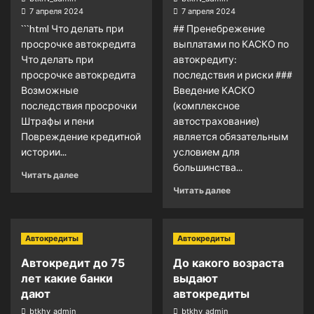
7 апреля 2024
7 апреля 2024
```html Что делать при
## Пренебрежение
просрочке автокредита
выплатами по КАСКО по
Что делать при
автокредиту:
просрочке автокредита
последствия и риски ###
Возможные
Введение КАСКО
последствия просрочки
(комплексное
Штрафы и пени
автострахование)
Повреждение кредитной
является обязательным
истории...
условием для
большинства...
Читать далее
Читать далее
Автокредиты
Автокредиты
Автокредит до 75
До какого возраста
лет какие банки
выдают
дают
автокредиты
btkhv_admin
btkhv_admin