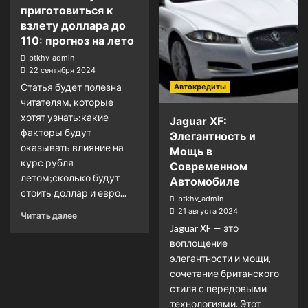
приготовиться к
взлету доллара до
110: прогноз на лето
btkhv_admin
22 сентября 2024
Статья будет полезна
Автокредиты
читателям, которые
хотят узнать:какие
Jaguar XF:
факторы будут
Элегантность и
оказывать влияние на
Мощь в
курс рубля
Современном
летом;сколько будут
Автомобиле
стоить доллар и евро...
btkhv_admin
21 августа 2024
Читать далее
Jaguar XF — это
воплощение
элегантности и мощи,
сочетание британского
стиля с передовыми
технологиями. Этот