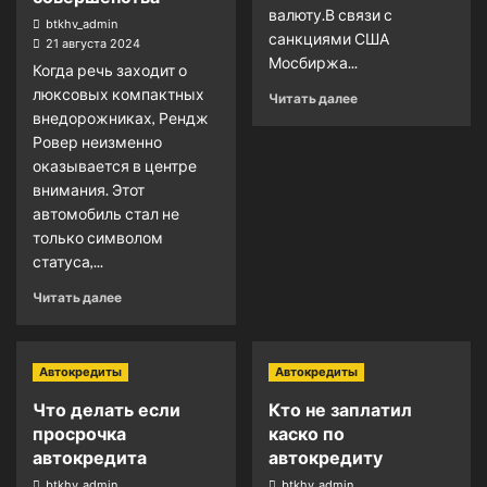
валюту.В связи с
btkhv_admin
санкциями США
21 августа 2024
Мосбиржа...
Когда речь заходит о
люксовых компактных
Читать далее
внедорожниках, Рендж
Ровер неизменно
оказывается в центре
внимания. Этот
автомобиль стал не
только символом
статуса,...
Читать далее
Автокредиты
Автокредиты
Что делать если
Кто не заплатил
просрочка
каско по
автокредита
автокредиту
btkhv_admin
btkhv_admin