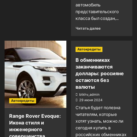
автомобиль
представительского
класса был создан,...
Читать далее
Автокредиты
В обменниках
заканчиваются
доллары: россияне
остаются без
валюты
btkhv_admin
29 июня 2024
Автокредиты
Статья будет полезна
читателям, которые
Range Rover Evoque:
хотят узнать, можно ли
Икона стиля и
сегодня купить в
инженерного
российских обменниках
совершенства