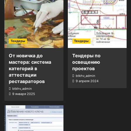
Тендеры
Тендеры
От новичка до
Тендеры по
мастера: система
освещению
категорий в
проектов
аттестации
btkhv_admin
реставраторов
9 апреля 2024
btkhv_admin
9 января 2025