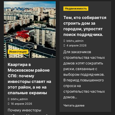
Недвижимость
Тем, кто собирается
строить дом за
городом, упростят
поиск подрядчика.
btkhv_admin
4 апреля 2026
Для заказчиков
Инвестиции
строительства частных
домов хотят сократить
Квартира в
риски, связанные с
Московском районе
выбором подрядчиков.
СПб: почему
В период повышенного
инвесторы ставят на
спроса на
этот район, а не на
строительство частных
спальные окраины
домов...
btkhv_admin
16 апреля 2026
Читать далее
Почему инвесторы