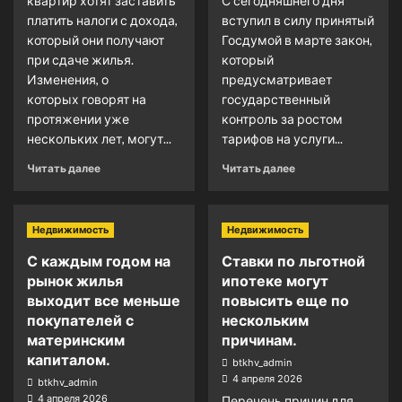
квартир хотят заставить
С сегодняшнего дня
платить налоги с дохода,
вступил в силу принятый
который они получают
Госдумой в марте закон,
при сдаче жилья.
который
Изменения, о
предусматривает
которых говорят на
государственный
протяжении уже
контроль за ростом
нескольких лет, могут...
тарифов на услуги...
Читать далее
Читать далее
Недвижимость
Недвижимость
С каждым годом на
Ставки по льготной
рынок жилья
ипотеке могут
выходит все меньше
повысить еще по
покупателей с
нескольким
материнским
причинам.
капиталом.
btkhv_admin
4 апреля 2026
btkhv_admin
4 апреля 2026
Перечень причин для