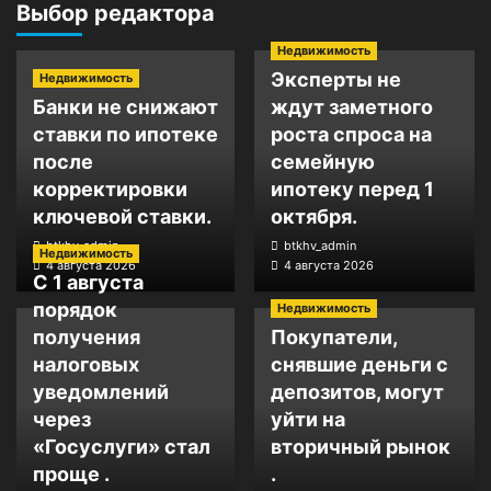
Выбор редактора
Недвижимость
Эксперты не
Недвижимость
Банки не снижают
ждут заметного
ставки по ипотеке
роста спроса на
после
семейную
корректировки
ипотеку перед 1
ключевой ставки.
октября.
btkhv_admin
btkhv_admin
Недвижимость
4 августа 2026
4 августа 2026
С 1 августа
порядок
Недвижимость
получения
Покупатели,
налоговых
снявшие деньги с
уведомлений
депозитов, могут
через
уйти на
«Госуслуги» стал
вторичный рынок
проще .
.