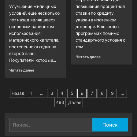
Улучшение жилищных
повышения процентной
условий, еще несколько
ставки по кредиту
лет назад являвшееся
указан в ипотечном
основным вариантом
договоре. В льготных
использования
программах помимо
материнского капитала,
стандартного условия о
постепенно отходит на
том,...
второй план.
Читать далее
Покупатели, которые...
Читать далее
Пагинация
Назад
1
…
3
4
5
6
7
8
9
…
записей
493
Далее
Найти: