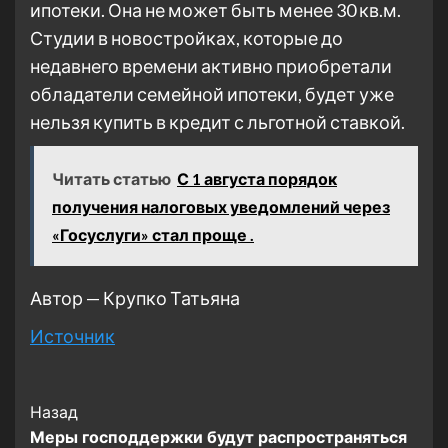
ипотеки. Она не может быть менее 30 кв.м.
Студии в новостройках, которые до
недавнего времени активно приобретали
обладатели семейной ипотеки, будет уже
нельзя
купить в кредит с льготной ставкой.
Читать статью
С 1 августа порядок
получения налоговых уведомлений через
«Госуслуги» стал проще .
Автор — Крупко Татьяна
Источник
Post
Назад
Меры господдержки будут распространяться