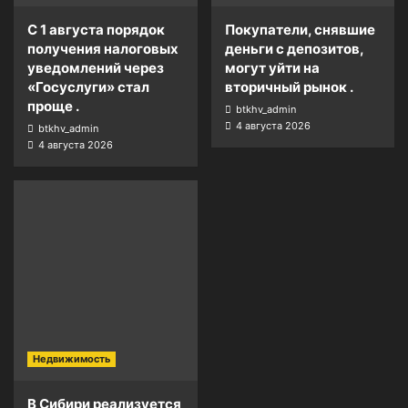
С 1 августа порядок
Покупатели, снявшие
получения налоговых
деньги с депозитов,
уведомлений через
могут уйти на
«Госуслуги» стал
вторичный рынок .
проще .
btkhv_admin
4 августа 2026
btkhv_admin
4 августа 2026
Недвижимость
В Сибири реализуется