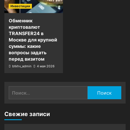
Инвестиции
Обменник
криптовалют
TRANSFER24 в
Москве для крупной
суммы: какие
вопросы задать
перед визитом
btkhv_admin
4 мая 2026
Найти:
Свежие записи