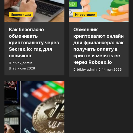
Инвестиции
Инвестиции
Как безопасно
Обменник
обменивать
криптовалют онлайн
криптовалюту через
для фрилансера: как
Secrex.io: гид для
получать оплату в
новичков
крипте и менять её
через Roboex.io
btkhv_admin
23 июня 2026
btkhv_admin
14 мая 2026