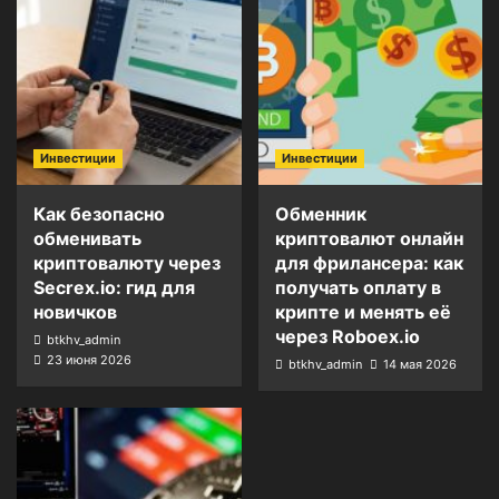
Инвестиции
Инвестиции
Как безопасно
Обменник
обменивать
криптовалют онлайн
криптовалюту через
для фрилансера: как
Secrex.io: гид для
получать оплату в
новичков
крипте и менять её
через Roboex.io
btkhv_admin
23 июня 2026
btkhv_admin
14 мая 2026