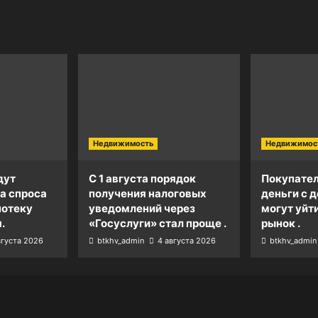
Недвижимость
Недвижимос
дут
С 1 августа порядок
Покупател
а спроса
получения налоговых
деньги с д
потеку
уведомлений через
могут уйт
.
«Госуслуги» стал проще .
рынок .
вгуста 2026
btkhv_admin
4 августа 2026
btkhv_admin