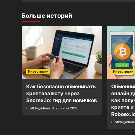
Больше историй
Инвестиции
Инвестиции
Как безопасно обменивать
Обменни
криптовалюту через
онлайн д
Secrex.io: гид для новичков
как полу
крипте и
btkhv_admin
23 июня 2026
Roboex.i
btkhv_admin