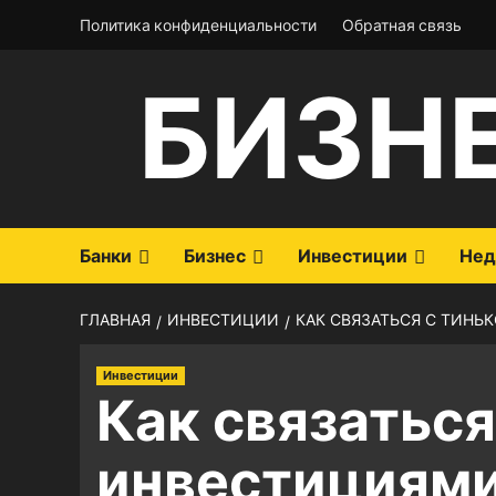
Перейти
Политика конфиденциальности
Обратная связь
к
содержимому
БИЗН
Банки
Бизнес
Инвестиции
Нед
ГЛАВНАЯ
ИНВЕСТИЦИИ
КАК СВЯЗАТЬСЯ С ТИН
Инвестиции
Как связатьс
инвестициям