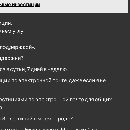
ьные инвестиции
иции.
нем углу.
 поддержкой».
оддержки?
а в сутки, 7 дней в неделю.
иции по электронной почте, даже если я не
вестициями по электронной почте для общих
а.
фф Инвестиций в моем городе?
 имеет офисы только в Москве и Санкт-