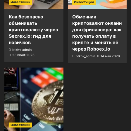
Инвестиции
Инвестиции
Как безопасно
Обменник
обменивать
криптовалют онлайн
криптовалюту через
для фрилансера: как
Secrex.io: гид для
получать оплату в
новичков
крипте и менять её
через Roboex.io
btkhv_admin
23 июня 2026
btkhv_admin
14 мая 2026
Инвестиции