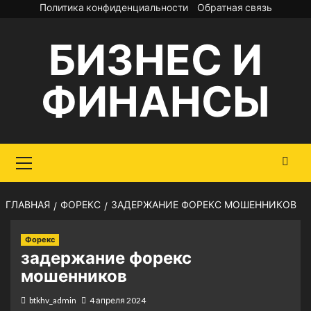
Перейти
Политика конфиденциальности
Обратная связь
к
БИЗНЕС И
содержимому
ФИНАНСЫ
Основное
меню
ГЛАВНАЯ
ФОРЕКС
ЗАДЕРЖАНИЕ ФОРЕКС МОШЕННИКОВ
Форекс
задержание форекс
мошенников
btkhv_admin
4 апреля 2024