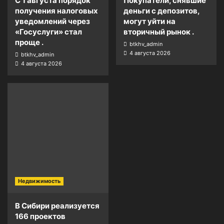
С 1 августа порядок
Покупатели, снявшие
получения налоговых
деньги с депозитов,
уведомлений через
могут уйти на
«Госуслуги» стал
вторичный рынок .
проще .
btkhv_admin
4 августа 2026
btkhv_admin
4 августа 2026
Недвижимость
В Сибири реализуется
166 проектов