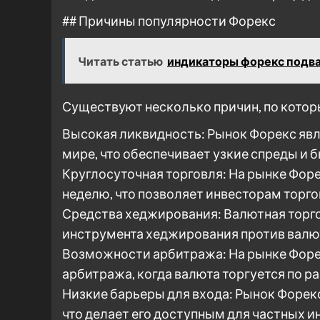
## Причины популярности Форекс
Читать статью
индикаторы форекс подв
Существуют несколько причин, по котор
Высокая ликвидность: Рынок Форекс яв
мире, что обеспечивает узкие спреды и 
Круглосуточная торговля: На рынке Форекс
неделю, что позволяет инвесторам торго
Средства хеджирования: Валютная торго
инструмента хеджирования против валю
Возможности арбитража: На рынке Форе
арбитража, когда валюта торгуется по р
Низкие барьеры для входа: Рынок Форекс
что делает его доступным для частных и