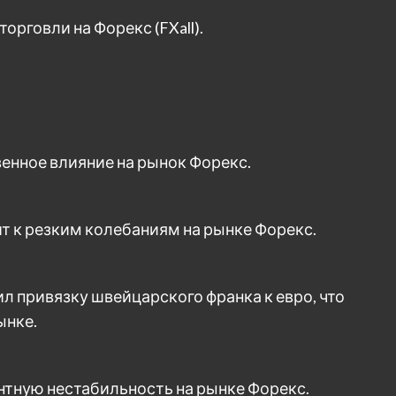
рговли на Форекс (FXall).
енное влияние на рынок Форекс.
 к резким колебаниям на рынке Форекс.
 привязку швейцарского франка к евро, что
ынке.
тную нестабильность на рынке Форекс.