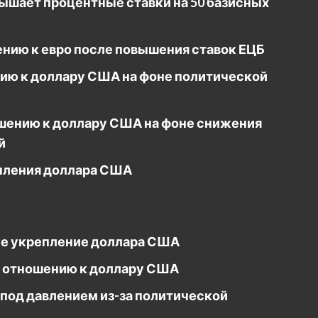
ышает процентные ставки на 50 базисных
нию к евро после повышения ставок ЕЦБ
нию к доллару США на фоне политической
ошению к доллару США на фоне снижения
й
епления доллара США
е укрепление доллара США
о отношению к доллару США
 под давлением из-за политической