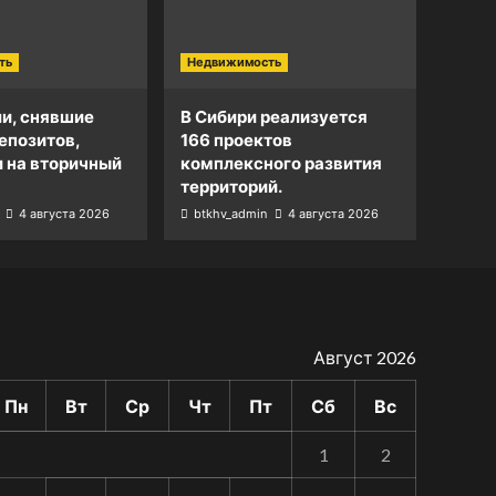
ть
Недвижимость
и, снявшие
В Сибири реализуется
епозитов,
166 проектов
и на вторичный
комплексного развития
территорий.
4 августа 2026
btkhv_admin
4 августа 2026
Август 2026
Пн
Вт
Ср
Чт
Пт
Сб
Вс
1
2