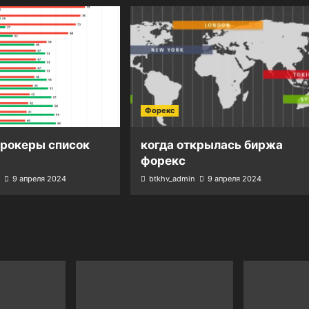
Форекс
брокеры список
когда открылась биржа
форекс
9 апреля 2024
btkhv_admin
9 апреля 2024