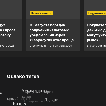
Недвижимость
Недвижимос
дут
С 1 августа порядок
Покупател
а спроса
получения налоговых
деньги с д
потеку
уведомлений через
могут уйт
.
«Госуслуги» стал проще .
рынок .
вгуста 2026
btkhv_admin
4 августа 2026
btkhv_admin
Облако тегов
 в