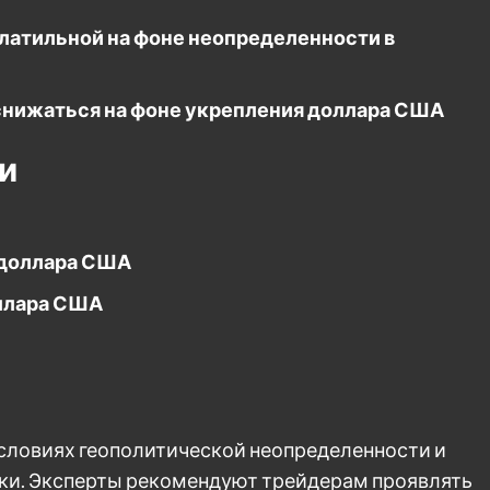
латильной на фоне неопределенности в
снижаться на фоне укрепления доллара США
и
 доллара США
оллара США
словиях геополитической неопределенности и
ики. Эксперты рекомендуют трейдерам проявлять