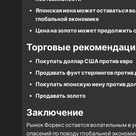
Японская иена может оставаться во
глобальной экономике
Цена на золото может продолжить 
Торговые рекомендаци
Покупать доллар США против евро
Продавать фунт стерлингов против
Покупать японскую иену против д
Продавать золото
Заключение
Рынок Форекс остается волатильным в у
опасений по поводу глобальной эконом