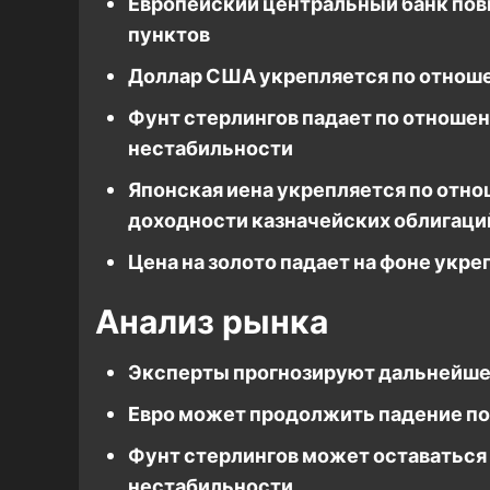
Европейский центральный банк пов
пунктов
Доллар США укрепляется по отноше
Фунт стерлингов падает по отноше
нестабильности
Японская иена укрепляется по отн
доходности казначейских облигаци
Цена на золото падает на фоне укр
Анализ рынка
Эксперты прогнозируют дальнейше
Евро может продолжить падение п
Фунт стерлингов может оставаться
нестабильности