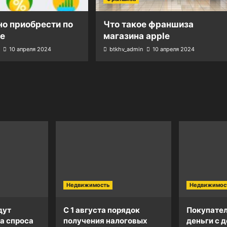
о приобрести по
Что такое франшиза
е
магазина apple
10 апреля 2024
btkhv_admin
10 апреля 2024
Недвижимость
Недвижимос
дут
С 1 августа порядок
Покупател
а спроса
получения налоговых
деньги с д