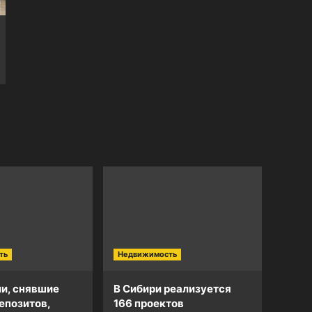
ть
Недвижимость
и, снявшие
В Сибири реализуется
епозитов,
166 проектов