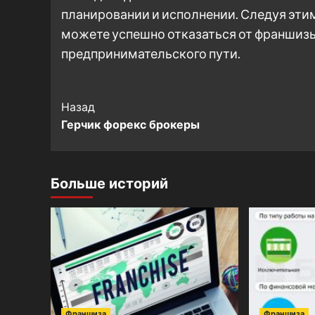
планировании и исполнении. Следуя эти
можете успешно отказаться от франшизы
предпринимательского пути.
Post
Назад
Герчик форекс брокеры
Navigation
Больше историй
Франшиза
Франшиза