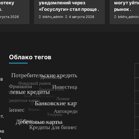
потеку
уведомлений через
могут уйт
.
«Госуслуги» стал проще .
рынок .
вгуста 2026
btkhv_admin
4 августа 2026
btkhv_admin
Облако тегов
 в
т.
ие
,