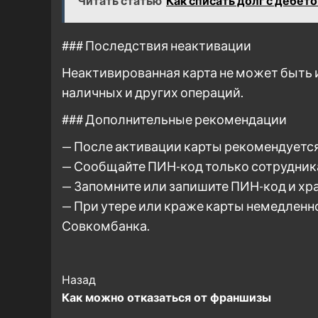
Читать статью
Как списать долг с дебет
### Последствия неактивации
Неактивированная карта не может быть 
наличных и других операций.
### Дополнительные рекомендации
— После активации карты рекомендуется
— Сообщайте ПИН-код только сотрудник
— Запомните или запишите ПИН-код и хра
— При утере или краже карты немедленно
Совкомбанка.
Post
Назад
Как можно отказаться от франшизы
Navigation