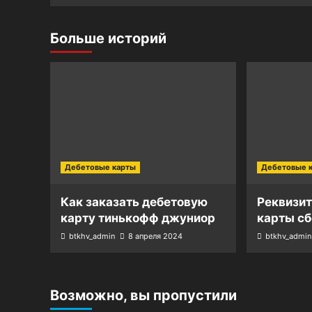
Больше историй
Дебетовые карты
Дебетовые 
Как заказать дебетовую
Реквизи
карту тинькофф джуниор
карты сб
btkhv_admin
8 апреля 2024
btkhv_admin
Возможно, вы пропустили