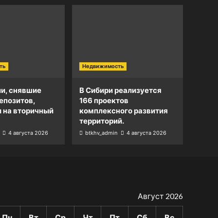
ть
Недвижимость
и, снявшие
В Сибири реализуется
епозитов,
166 проектов
и на вторичный
комплексного развития
территорий.
4 августа 2026
btkhv_admin
4 августа 2026
Август 2026
Пн
Вт
Ср
Чт
Пт
Сб
Вс