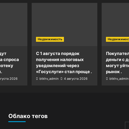
Недвижимость
Недвижимос
дут
С 1 августа порядок
Покупател
а спроса
получения налоговых
деньги с д
потеку
уведомлений через
могут уйт
.
«Госуслуги» стал проще .
рынок .
вгуста 2026
btkhv_admin
4 августа 2026
btkhv_admin
Облако тегов