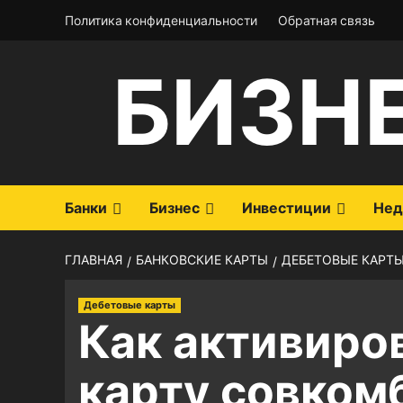
Перейти
Политика конфиденциальности
Обратная связь
к
содержимому
БИЗН
Банки
Бизнес
Инвестиции
Нед
ГЛАВНАЯ
БАНКОВСКИЕ КАРТЫ
ДЕБЕТОВЫЕ КАРТ
Дебетовые карты
Как активиро
карту совком