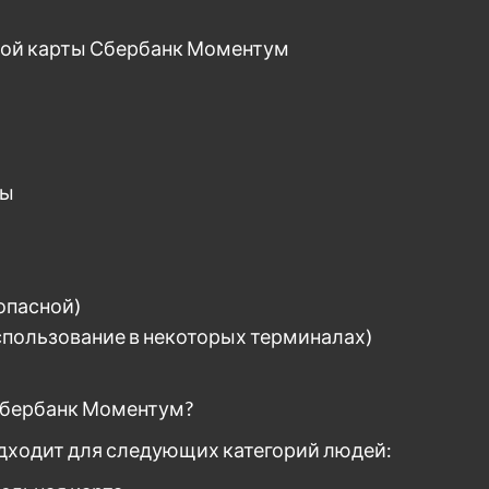
вой карты Сбербанк Моментум
ты
опасной)
спользование в некоторых терминалах)
 Сбербанк Моментум?
дходит для следующих категорий людей: