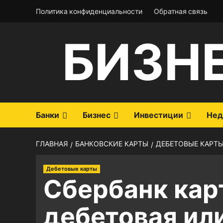
Перейти
Политика конфиденциальности
Обратная связь
к
содержимому
БИЗН
Банки
Бизнес
Инвестиции
Нед
ГЛАВНАЯ
БАНКОВСКИЕ КАРТЫ
ДЕБЕТОВЫЕ КАРТ
Дебетовые карты
Сбербанк кар
дебетовая ил