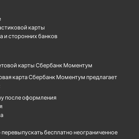
е
астиковой карты
а и сторонних банков
етовой карты Сбербанк Моментум
овая карта Сбербанк Моментум предлагает
:
зу после оформления
я
па
 перевыпускать бесплатно неограниченное