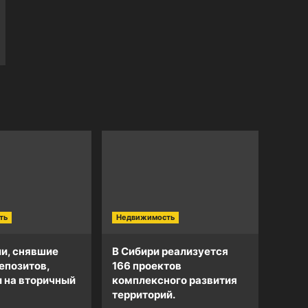
ть
Недвижимость
и, снявшие
В Сибири реализуется
епозитов,
166 проектов
и на вторичный
комплексного развития
территорий.