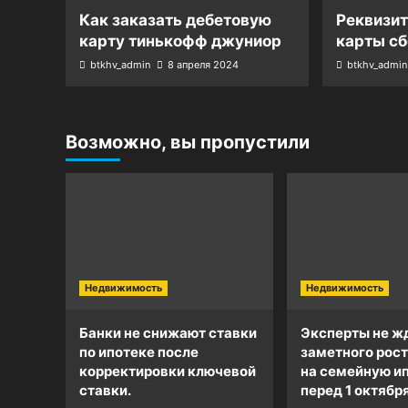
Как заказать дебетовую
Реквизи
карту тинькофф джуниор
карты сб
btkhv_admin
8 апреля 2024
btkhv_admin
Возможно, вы пропустили
Недвижимость
Недвижимость
Банки не снижают ставки
Эксперты не ж
по ипотеке после
заметного рост
корректировки ключевой
на семейную и
ставки.
перед 1 октября