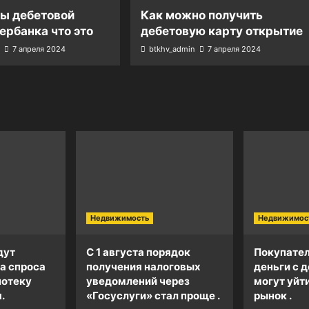
ты дебетовой
Как можно получить
ербанка что это
дебетовую карту открытие
7 апреля 2024
btkhv_admin
7 апреля 2024
Недвижимость
Недвижимос
дут
С 1 августа порядок
Покупател
а спроса
получения налоговых
деньги с д
потеку
уведомлений через
могут уйт
.
«Госуслуги» стал проще .
рынок .