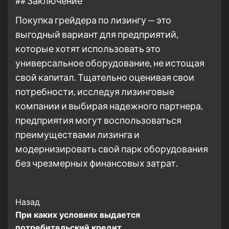
## Заключение
Покупка грейдера по лизингу — это
выгодный вариант для предприятий,
которые хотят использовать это
универсальное оборудование, не истощая
свой капитал. Тщательно оценивая свои
потребности, исследуя лизинговые
компании и выбирая надежного партнера,
предприятия могут воспользоваться
преимуществами лизинга и
модернизировать свой парк оборудования
без чрезмерных финансовых затрат.
Post
Назад
При каких условиях выдается
Navigation
потребительский кредит