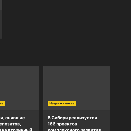
ть
Недвижимость
и, снявшие
В Сибири реализуется
епозитов,
166 проектов
и на вторичный
комплексного развития