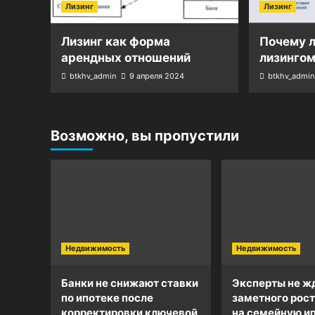
Лизинг
Лизинг
Лизинг как форма
Почему л
арендных отношений
лизинго
btkhv_admin
9 апреля 2024
btkhv_admin
Возможно, вы пропустили
Недвижимость
Недвижимость
Банки не снижают ставки
Эксперты не ж
по ипотеке после
заметного рост
корректировки ключевой
на семейную и