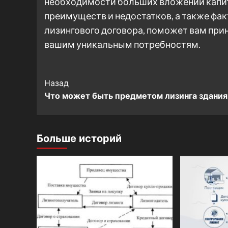
необходимости больших вложений капита
преимуществ и недостатков, а также фак
лизингового договора, поможет вам при
вашим уникальным потребностям.
Post
Назад
Что может быть предметом лизинга здания
Navigation
Больше историй