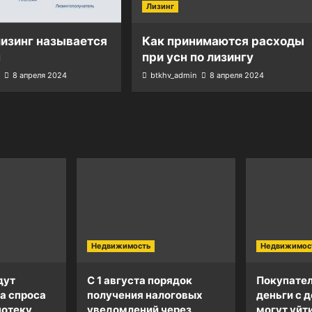
Лизинг
изинг называется
Как принимаются расходы
м
при усн по лизингу
8 апреля 2024
btkhv_admin
8 апреля 2024
Недвижимость
Недвижимос
дут
С 1 августа порядок
Покупател
а спроса
получения налоговых
деньги с д
потеку
уведомлений через
могут уйт