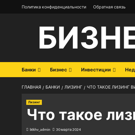
Перейти
Политика конфиденциальности
Обратная связь
к
содержимому
БИЗН
Банки
Бизнес
Инвестиции
Нед
ГЛАВНАЯ
БАНКИ
ЛИЗИНГ
ЧТО ТАКОЕ ЛИЗИНГ В
Лизинг
Что такое лиз
btkhv_admin
30 марта 2024