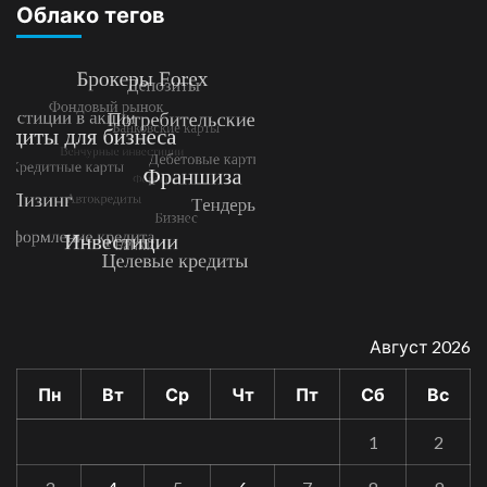
Облако тегов
Август 2026
Пн
Вт
Ср
Чт
Пт
Сб
Вс
1
2