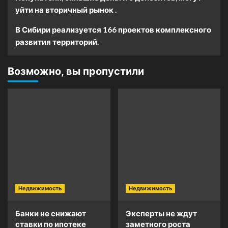
уйти на вторичный рынок .
В Сибири реализуется 166 проектов комплексного
развития территорий.
Возможно, вы пропустили
Недвижимость
Недвижимость
Банки не снижают
Эксперты не ждут
ставки по ипотеке
заметного роста