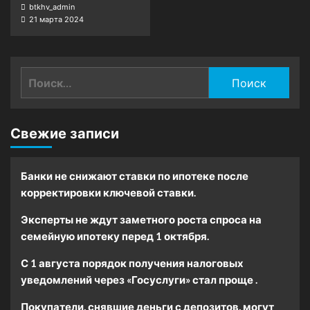
btkhv_admin
21 марта 2024
Найти:
Свежие записи
Банки не снижают ставки по ипотеке после
корректировки ключевой ставки.
Эксперты не ждут заметного роста спроса на
семейную ипотеку перед 1 октября.
С 1 августа порядок получения налоговых
уведомлений через «Госуслуги» стал проще .
Покупатели, снявшие деньги с депозитов, могут