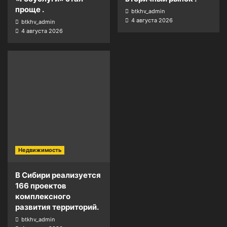
проще .
btkhv_admin
4 августа 2026
btkhv_admin
4 августа 2026
Недвижимость
В Сибири реализуется
166 проектов
комплексного
развития территорий.
btkhv_admin