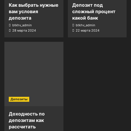
Как выбрать нужные
Депозит под
вам условия
сложный процент
депозита
какой банк
btkhv_admin
btkhv_admin
28 марта 2024
22 марта 2024
Депозиты
Доходность по
депозитам как
рассчитать