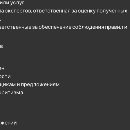
или услуг.
а экспертов, ответственная за оценку полученных
.
тветственные за обеспечение соблюдения правил и
ов
ен
ости
вщикам и предложениям
оритизма
ожений