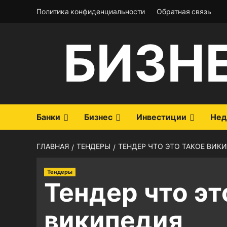
Перейти
Политика конфиденциальности
Обратная связь
к
содержимому
БИЗН
Банки
Бизнес
Инвестиции
Нед
ГЛАВНАЯ
ТЕНДЕРЫ
ТЕНДЕР ЧТО ЭТО ТАКОЕ ВИК
Тендеры
Тендер что эт
википедия