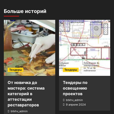
Больше историй
Тендеры
Тендеры
От новичка до
Тендеры по
мастера: система
освещению
категорий в
проектов
аттестации
btkhv_admin
реставраторов
9 апреля 2024
btkhv_admin