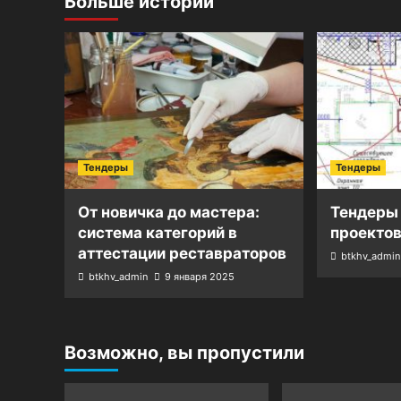
Больше историй
Тендеры
Тендеры
От новичка до мастера:
Тендеры
система категорий в
проекто
аттестации реставраторов
btkhv_admin
btkhv_admin
9 января 2025
Возможно, вы пропустили