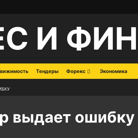
ЕС И ФИ
вижимость
Тендеры
Форекс
Экономика
ИБКУ
р выдает ошибку