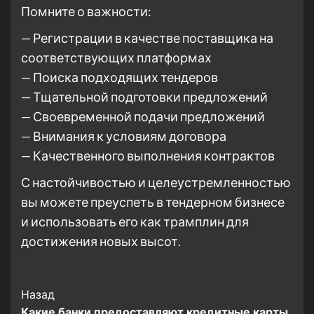
Помните о важности:
— Регистрации в качестве поставщика на
соответствующих платформах
— Поиска подходящих тендеров
— Тщательной подготовки предложений
— Своевременной подачи предложений
— Внимания к условиям договора
— Качественного выполнения контрактов
С настойчивостью и целеустремленностью
вы можете преуспеть в тендерном бизнесе
и использовать его как трамплин для
достижения новых высот.
Post
Назад
Какие банки предоставляют кредитные карты