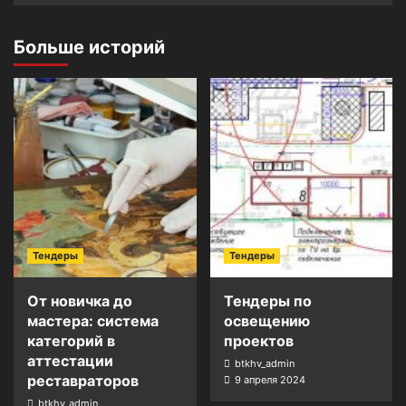
Больше историй
Тендеры
Тендеры
От новичка до
Тендеры по
мастера: система
освещению
категорий в
проектов
аттестации
btkhv_admin
реставраторов
9 апреля 2024
btkhv_admin