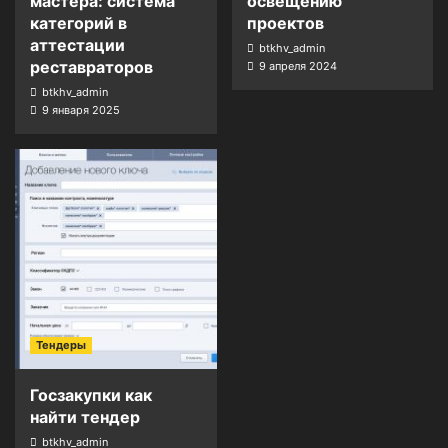
мастера: система
освещению
категорий в
проектов
аттестации
btkhv_admin
реставраторов
9 апреля 2024
btkhv_admin
9 января 2025
Тендеры
Госзакупки как
найти тендер
btkhv_admin