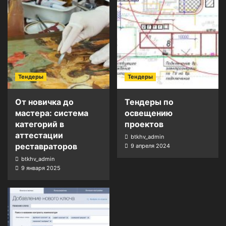
Тендеры
Тендеры
От новичка до
Тендеры по
мастера: система
освещению
категорий в
проектов
аттестации
btkhv_admin
реставраторов
9 апреля 2024
btkhv_admin
9 января 2025