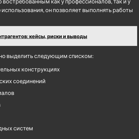
о востребованным как у профессионалов, так и у
 использования, он позволяет выполнять работы
трагентов: кейсы, риски и выводы
но выделить следующим списком:
тельных конструкциях
еских соединений
иалов
в
дных систем