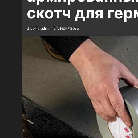
скотч для ге
btkhv_admin
3 июня 2026