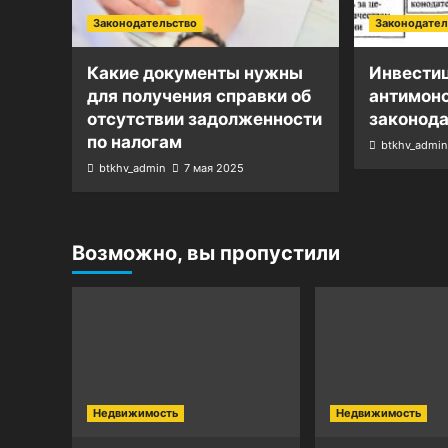
Законодательство
Законодател
Какие документы нужны
Инвести
для получения справки об
антимон
отсутствии задолженности
законод
по налогам
btkhv_admin
btkhv_admin
7 мая 2025
Возможно, вы пропустили
Недвижимость
Недвижимость