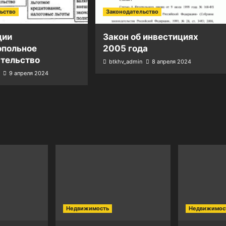
ьство
Законодательство
ции
Закон об инвестициях
опольное
2005 года
ательство
btkhv_admin
8 апреля 2024
9 апреля 2024
Недвижимость
Недвижимос