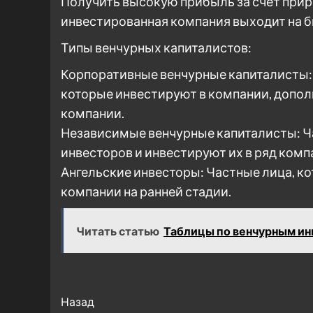
Получить высокую прибыль за счет приро
инвестированная компания выходит на б
Типы венчурных капиталистов:
Корпоративные венчурные капиталисты:
которые инвестируют в компании, допо
компании.
Независимые венчурные капиталисты: Ч
инвесторов и инвестируют их в ряд комп
Ангельские инвесторы: Частные лица, к
компании на ранней стадии.
Читать статью
Таблицы по венчурным и
Post
Назад