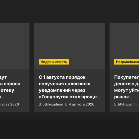
Недвижимость
Недвижимос
дут
С 1 августа порядок
Покупател
а спроса
получения налоговых
деньги с д
потеку
уведомлений через
могут уйт
.
«Госуслуги» стал проще .
рынок .
вгуста 2026
btkhv_admin
4 августа 2026
btkhv_admin