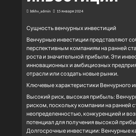
btkhv_admin
15 января 2024
Сущность венчурных инвестиций
Венчурные инвестиции представляют со
перспективным компаниям на ранней ста
роста и значительной прибыли. Эти инв
инновационных и амбициозных предпри
отрасли или создать новые рынки.
Ключевые характеристики Венчурного и
Высокий риск, высокая прибыль: Венчу
риском, поскольку компании на ранней с
неопределенностью, конкуренцией и во
потенциал для получения высокой прибы
Долгосрочные инвестиции: Венчурные к