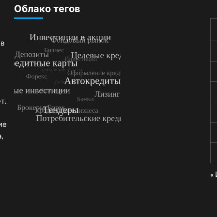
Облако тегов
 в
т.
ие
,
«