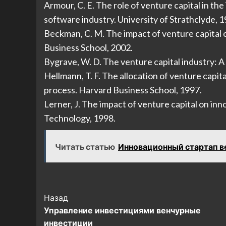
Armour, C. E. The role of venture capital in th
software industry. University of Strathclyde, 1
Beckman, C. M. The impact of venture capital 
Business School, 2002.
Bygrave, W. D. The venture capital industry: A
Hellmann, T. F. The allocation of venture capit
process. Harvard Business School, 1997.
Lerner, J. The impact of venture capital on inn
Technology, 1998.
Читать статью
Инновационный стартап в
Post
Назад
Управление инвестициями венчурные
Navigation
инвестиции