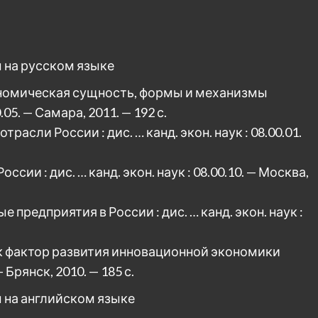
 на русском языке
ономическая сущность, формы и механизмы
.05. — Самара, 2011. — 192 с.
асли России : дис. … канд. экон. наук : 08.00.01.
сии : дис. … канд. экон. наук : 08.00.10. — Москва,
предприятия в России : дис. … канд. экон. наук :
ак фактор развития инновационной экономики
— Брянск, 2010. — 185 с.
 на английском языке