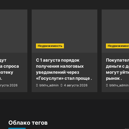
Недвижимость
Недвижимос
дут
С 1 августа порядок
Покупател
а спроса
получения налоговых
деньги с д
потеку
уведомлений через
могут уйт
.
«Госуслуги» стал проще .
рынок .
вгуста 2026
btkhv_admin
4 августа 2026
btkhv_admin
Облако тегов