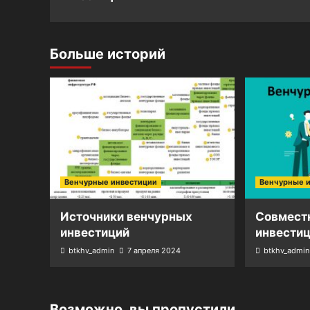
Больше историй
Венчурные инвестиции
Венчурные 
Источники венчурных
Совмест
инвестиций
инвести
btkhv_admin
7 апреля 2024
btkhv_admin
Возможно, вы пропустили