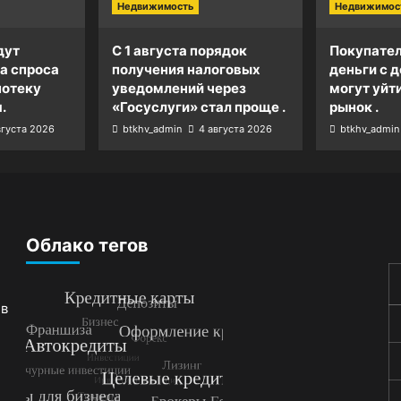
Недвижимость
Недвижимос
дут
С 1 августа порядок
Покупател
а спроса
получения налоговых
деньги с д
потеку
уведомлений через
могут уйт
.
«Госуслуги» стал проще .
рынок .
вгуста 2026
btkhv_admin
4 августа 2026
btkhv_admin
Облако тегов
 в