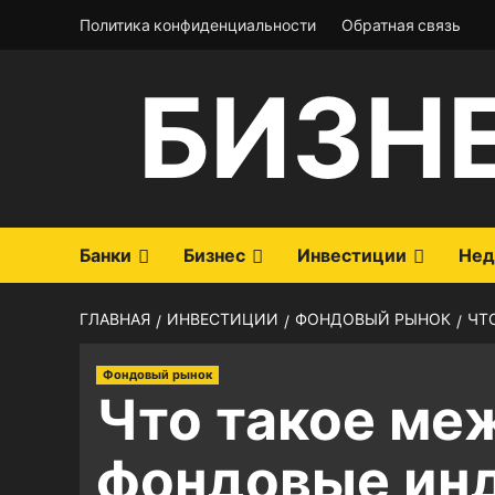
Перейти
Политика конфиденциальности
Обратная связь
к
содержимому
БИЗН
Банки
Бизнес
Инвестиции
Нед
ГЛАВНАЯ
ИНВЕСТИЦИИ
ФОНДОВЫЙ РЫНОК
ЧТ
Фондовый рынок
Что такое м
фондовые ин