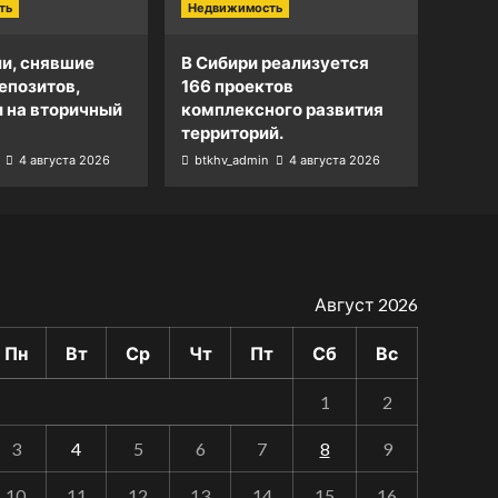
ть
Недвижимость
и, снявшие
В Сибири реализуется
епозитов,
166 проектов
и на вторичный
комплексного развития
территорий.
4 августа 2026
btkhv_admin
4 августа 2026
Август 2026
Пн
Вт
Ср
Чт
Пт
Сб
Вс
1
2
3
4
5
6
7
8
9
10
11
12
13
14
15
16