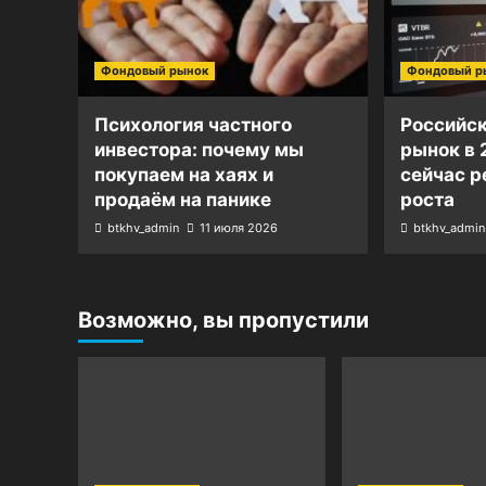
Фондовый рынок
Фондовый р
Психология частного
Российс
инвестора: почему мы
рынок в 
покупаем на хаях и
сейчас р
продаём на панике
роста
btkhv_admin
11 июля 2026
btkhv_admin
Возможно, вы пропустили