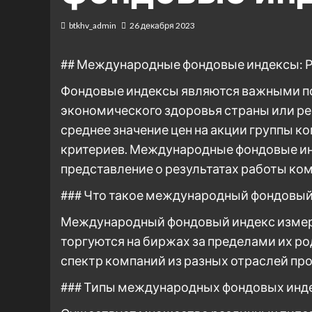
btkhv_admin
26 декабря 2023
## Международные фондовые индексы: Р
Фондовые индексы являются важными по
экономического здоровья страны или ре
среднее значение цен на акции группы к
критериев. Международные фондовые и
представление о результатах работы ком
### Что такое международный фондовый
Международный фондовый индекс измер
торгуются на биржах за пределами их р
спектр компаний из разных отраслей пр
### Типы международных фондовых инд