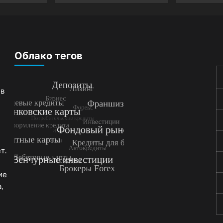
Облако тегов
 в
т.
ие
,