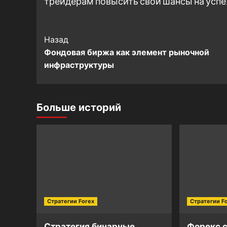
трейдерам повысить свои шансы на успе
Post
Назад
Фондовая биржа как элемент рыночной
Navigation
инфраструктуры
Больше историй
Стратегии Forex
Стратегии F
Стратегия бинарные
Форекс 