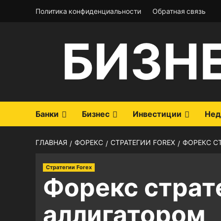
Перейти
Политика конфиденциальности
Обратная связь
к
содержимому
БИЗН
Банки
Бизнес
Инвестиции
Нед
ГЛАВНАЯ
ФОРЕКС
СТРАТЕГИИ FOREX
ФОРЕКС С
Стратегии Forex
Форекс страт
аллигатором