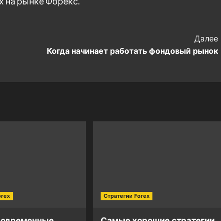
х на рынке Форекс.
Далее
Когда начинает работать фондовый рынок
orex
Стратегии Forex
современные
Самые хорошие стратегии