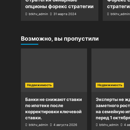
опционы форекс стратегии
стратеги
btkhv_admin
31 марта 2024
btkhv_admin
Возможно, вы пропустили
Недвижимость
Недвижимость
Банки не снижают ставки
Эксперты не ж
по ипотеке после
заметного рост
корректировки ключевой
на семейную и
ставки.
перед 1 октября
btkhv_admin
4 августа 2026
btkhv_admin
4 а