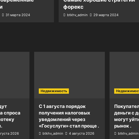
и
форекс
31 марта 2024
btkhv_admin
29 марта 2024
Недвижимость
Недвижимос
дут
С 1 августа порядок
Покупател
а спроса
получения налоговых
деньги с д
потеку
уведомлений через
могут уйт
.
«Госуслуги» стал проще .
рынок .
вгуста 2026
btkhv_admin
4 августа 2026
btkhv_admin