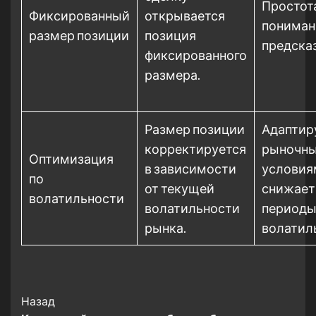
Простот
Фиксированный
открывается
пониман
размер позиции
позиция
предска
фиксированного
размера.
Размер позиции
Адаптир
корректируется
рыночн
Оптимизация
в зависимости
условия
по
от текущей
снижает 
волатильности
волатильности
периоды
рынка.
волатил
Post
Назад