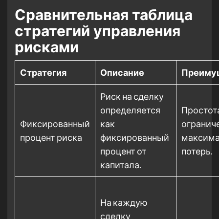
Сравнительная таблица
стратегий управления
рисками
Стратегия
Описание
Преиму
Риск на сделку
определяется
Простот
Фиксированный
как
огранич
процент риска
фиксированный
максим
процент от
потерь.
капитала.
На каждую
сделку