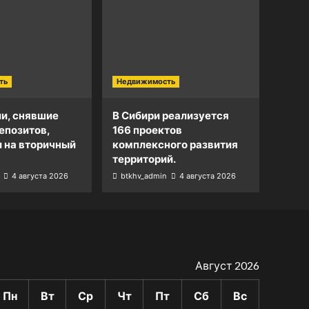
ть
Недвижимость
и, снявшие
В Сибири реализуется
епозитов,
166 проектов
и на вторичный
комплексного развития
территорий.
4 августа 2026
btkhv_admin
4 августа 2026
Август 2026
Пн
Вт
Ср
Чт
Пт
Сб
Вс