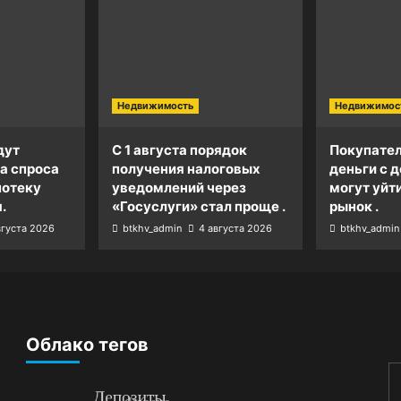
Недвижимость
Недвижимос
дут
С 1 августа порядок
Покупател
а спроса
получения налоговых
деньги с д
потеку
уведомлений через
могут уйт
.
«Госуслуги» стал проще .
рынок .
вгуста 2026
btkhv_admin
4 августа 2026
btkhv_admin
Облако тегов