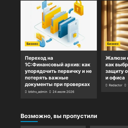
Бизнес
Бизнес
Переход на
Жалюзи о
1С:Финансовый архив: как
как выб
упорядочить первичку и не
защиту о
потерять важные
и офиса
документы при проверках
Redactor
btkhv_admin
24 июля 2026
Возможно, вы пропустили