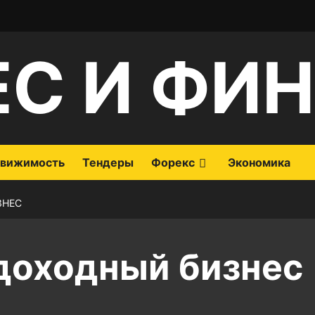
ЕС И ФИ
вижимость
Тендеры
Форекс
Экономика
ЗНЕС
доходный бизнес