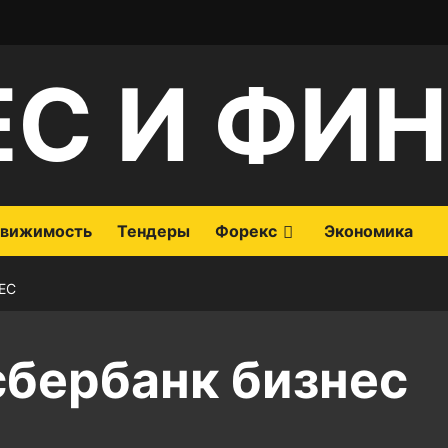
ЕС И ФИ
вижимость
Тендеры
Форекс
Экономика
ЕС
сбербанк бизнес