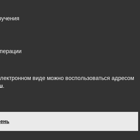
ручения
операции
электронном виде можно воспользоваться адресом
u
.
рень