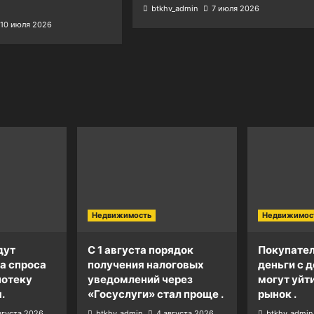
btkhv_admin
7 июля 2026
10 июля 2026
Недвижимость
Недвижимос
дут
С 1 августа порядок
Покупател
а спроса
получения налоговых
деньги с д
потеку
уведомлений через
могут уйт
.
«Госуслуги» стал проще .
рынок .
вгуста 2026
btkhv_admin
4 августа 2026
btkhv_admin