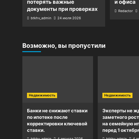
потерять важные
и офиса
документы при проверках
Redactor
btkhv_admin
24 июля 2026
Возможно, вы пропустили
Недвижимость
Недвижимость
Банки не снижают ставки
Эксперты не ж
по ипотеке после
заметного рост
корректировки ключевой
на семейную и
ставки.
перед 1 октября
btkhv_admin
4 августа 2026
btkhv_admin
4 а