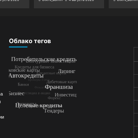
Облако тегов
за
и
ии