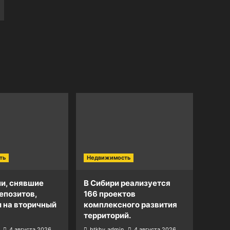
ть
Недвижимость
и, снявшие
В Сибири реализуется
епозитов,
166 проектов
и на вторичный
комплексного развития
территорий.
4 августа 2026
btkhv_admin
4 августа 2026