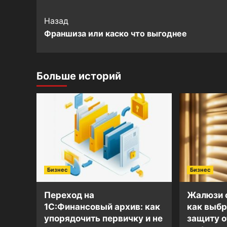
Post
Назад
Франшиза или каско что выгоднее
Navigation
Больше историй
Бизнес
Бизнес
Переход на
Жалюзи о
1С:Финансовый архив: как
как выб
упорядочить первичку и не
защиту о