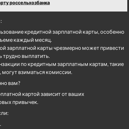
арту россельхозбанка
:
льзование кредитной зарплатной карты, особенно
бъеме каждый месяц.
ой зарплатной карты чрезмерно может привести
ь трудно выплатить.
нзакции по кредитным зарплатным картам, такие
, могут взиматься комиссии.
нно вам?
платной картой зависит от ваших
овых привычек.
сли:
.