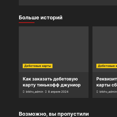
Больше историй
Дебетовые карты
Дебетовые 
Как заказать дебетовую
Реквизи
карту тинькофф джуниор
карты сб
btkhv_admin
8 апреля 2024
btkhv_admin
Возможно, вы пропустили