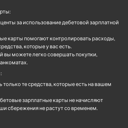
рты:
оценты за использование дебетовой зарплатной
ные карты помогают контролировать расходы,
редства, которые у вас есть.
й вы можете легко совершать покупки,
банкоматах.
:
 только те средства, которые есть на вашем
ебетовые зарплатные карты не начисляют
ваши сбережения не растут со временем.