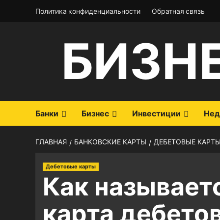
Перейти
Политика конфиденциальности
Обратная связь
к
содержимому
БИЗН
Банки
Бизнес
Инвестиции
Нед
ГЛАВНАЯ
БАНКОВСКИЕ КАРТЫ
ДЕБЕТОВЫЕ КАРТ
Дебетовые карты
Как называет
карта дебето