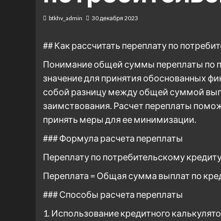
btkhv_admin
30 декабря 2023
## Как рассчитать переплату по потреби
Понимание общей суммы переплаты по 
значение для принятия обоснованных фи
собой разницу между общей суммой вып
заимствования. Расчет переплаты помож
принять меры для ее минимизации.
### Формула расчета переплаты
Переплату по потребительскому кредит
Переплата = Общая сумма выплат по кр
### Способы расчета переплаты
1. Использование кредитного калькулят