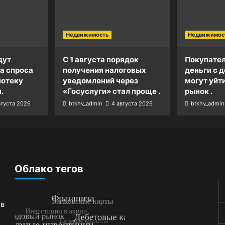
Недвижимость
Недвижимос
дут
С 1 августа порядок
Покупател
а спроса
получения налоговых
деньги с д
потеку
уведомлений через
могут уйт
.
«Госуслуги» стал проще .
рынок .
вгуста 2026
btkhv_admin
4 августа 2026
btkhv_admin
Облако тегов
 в