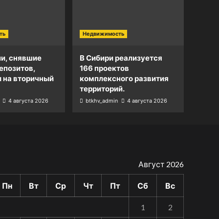
ть
Недвижимость
и, снявшие
В Сибири реализуется
епозитов,
166 проектов
и на вторичный
комплексного развития
территорий.
4 августа 2026
btkhv_admin
4 августа 2026
Август 2026
Пн
Вт
Ср
Чт
Пт
Сб
Вс
1
2