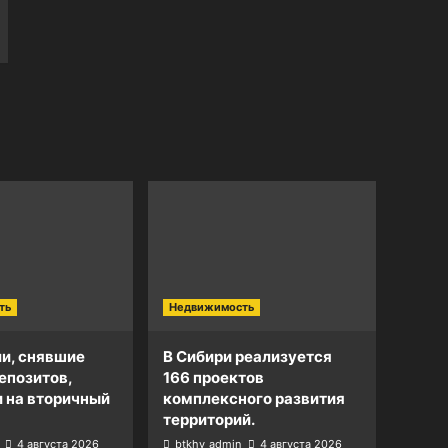
ть
Недвижимость
и, снявшие
В Сибири реализуется
епозитов,
166 проектов
и на вторичный
комплексного развития
территорий.
4 августа 2026
btkhv_admin
4 августа 2026