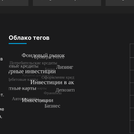
Облако тегов
 в
т.
ие
,