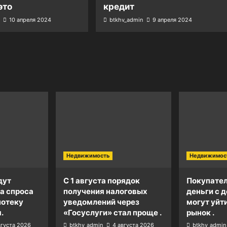
это
кредит
10 апреля 2024
btkhv_admin
9 апреля 2024
Недвижимость
Недвижимос
дут
С 1 августа порядок
Покупател
а спроса
получения налоговых
деньги с д
потеку
уведомлений через
могут уйт
.
«Госуслуги» стал проще .
рынок .
вгуста 2026
btkhv_admin
4 августа 2026
btkhv_admin