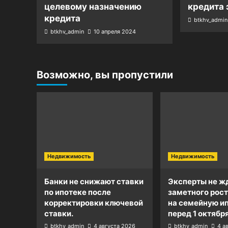
целевому назначению
кредита 
кредита
btkhv_admin
btkhv_admin
10 апреля 2024
Возможно, вы пропустили
Недвижимость
Недвижимость
Банки не снижают ставки
Эксперты не ж
по ипотеке после
заметного рост
корректировки ключевой
на семейную и
ставки.
перед 1 октября
btkhv_admin
4 августа 2026
btkhv_admin
4 а