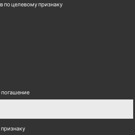
в по целевому признаку
е погашение
 признаку