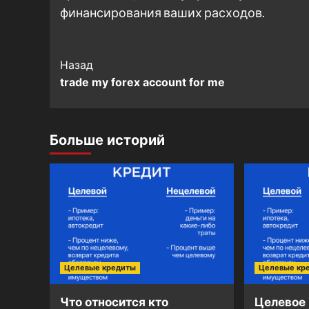
финансирования ваших расходов.
Post
Назад
trade my forex account for me
Navigation
Больше историй
Целевые кредиты
Целевые кр
Что относится кто
Целевое