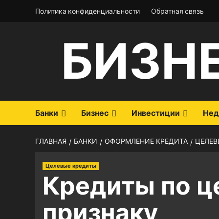
Перейти
Политика конфиденциальности
Обратная связь
к
содержимому
БИЗН
Банки
Бизнес
Инвестиции
Нед
ГЛАВНАЯ
БАНКИ
ОФОРМЛЕНИЕ КРЕДИТА
ЦЕЛЕВ
Целевые кредиты
Кредиты по ц
признаку