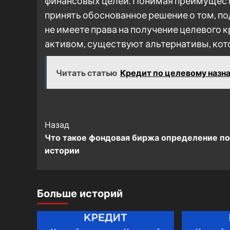
финансовых целей. Понимая преимущест
принять обоснованное решение о том, под
не имеете права на получение целевого к
активом, существуют альтернативы, кото
Читать статью
Кредит по целевому назн
Post
Назад
Что такое фондовая биржа определение по
Navigation
истории
Больше историй