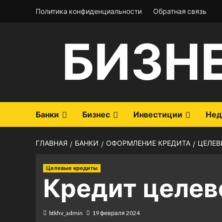
Перейти
Политика конфиденциальности
Обратная связь
к
содержимому
БИЗН
Банки
Бизнес
Инвестиции
Нед
ГЛАВНАЯ
БАНКИ
ОФОРМЛЕНИЕ КРЕДИТА
ЦЕЛЕВ
Целевые кредиты
Кредит целево
btkhv_admin
19 февраля 2024