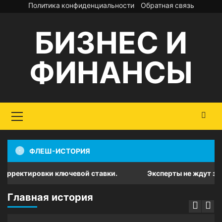
Перейти
Политика конфиденциальности
Обратная связь
к
БИЗНЕС И
содержимому
ФИНАНСЫ
Основное
меню
ФЛЕШ-ИСТОРИЯ
ектировки ключевой ставки.
Эксперты не ждут заметног
Главная история