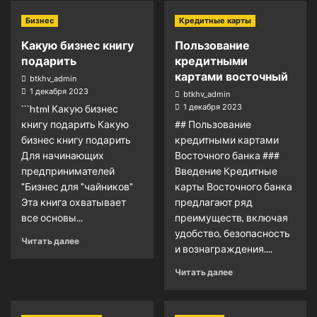
Бизнес
Кредитные карты
Какую бизнес книгу
Пользование
подарить
кредитными
картами восточный
btkhv_admin
1 декабря 2023
btkhv_admin
1 декабря 2023
```html Какую бизнес
книгу подарить Какую
## Пользование
бизнес книгу подарить
кредитными картами
Для начинающих
Восточного банка ###
предпринимателей
Введение Кредитные
"Бизнес для "чайников"
карты Восточного банка
Эта книга охватывает
предлагают ряд
все основы...
преимуществ, включая
удобство, безопасность
Читать далее
и вознаграждения....
Читать далее