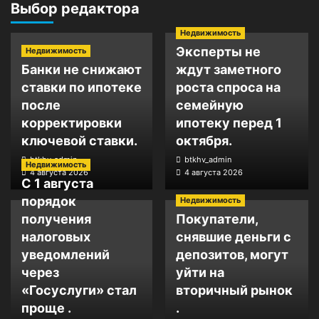
Выбор редактора
Недвижимость
Эксперты не
Недвижимость
Банки не снижают
ждут заметного
ставки по ипотеке
роста спроса на
после
семейную
корректировки
ипотеку перед 1
ключевой ставки.
октября.
btkhv_admin
btkhv_admin
Недвижимость
4 августа 2026
4 августа 2026
С 1 августа
порядок
Недвижимость
получения
Покупатели,
налоговых
снявшие деньги с
уведомлений
депозитов, могут
через
уйти на
«Госуслуги» стал
вторичный рынок
проще .
.