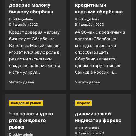
доверие малому
кредитными
бизнесу сбербанк
картами сбербанка
btkhv_admin
btkhv_admin
1 декабря 2023
1 декабря 2023
Кредит доверия малому
## Обман с кредитными
бизнесу от Сбербанка
картами Сбербанка:
Введение Малый бизнес
методы, признаки и
играет ключевую роль в
способы защиты
развитии экономики,
Сбербанк является
создавая рабочие места
одним из крупнейших
и стимулируя...
банков в России, и,...
Читать далее
Читать далее
Фондовый рынок
Форекс
Что такое индекс
динамический
ртс фондового
индикатор форекс
рынка
btkhv_admin
1 декабря 2023
btkhv_admin