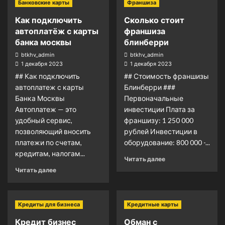
Банковские карты
Франшиза
Как подключить
Сколько стоит
автоплатёж с карты
франшиза
банка москвы
блинберри
btkhv_admin
btkhv_admin
1 декабря 2023
1 декабря 2023
## Как подключить
## Стоимость франшизы
автоплатеж с карты
Блинберри ###
Банка Москвы
Первоначальные
Автоплатеж — это
инвестиции Плата за
удобный сервис,
франшизу: 1 250 000
позволяющий вносить
рублей Инвестиции в
платежи по счетам,
оборудование: 800 000 -...
кредитам, налогам...
Читать далее
Читать далее
Кредиты для бизнеса
Кредитные карты
Кредит бизнес
Обман с