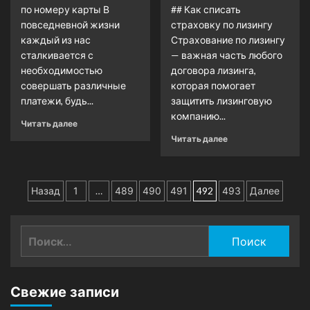
по номеру карты В
## Как списать
повседневной жизни
страховку по лизингу
каждый из нас
Страхование по лизингу
сталкивается с
— важная часть любого
необходимостью
договора лизинга,
совершать различные
которая помогает
платежи, будь...
защитить лизинговую
компанию...
Читать далее
Читать далее
Пагинация
Назад
1
…
489
490
491
492
493
Далее
записей
Найти:
Свежие записи