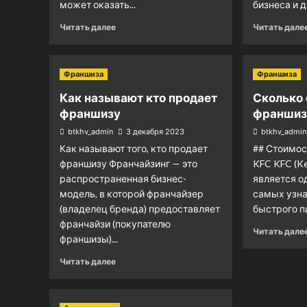
может оказать...
бизнеса и д
Читать далее
Читать дале
Франшиза
Франшиза
Как называют кто продает
Сколько 
франшизу
франшиз
btkhv_admin
3 декабря 2023
btkhv_admin
Как называют того, кто продает
## Стоимо
франшизу Франчайзинг — это
KFC KFC (Ke
распространенная бизнес-
является о
модель, в которой франчайзер
самых узн
(владелец бренда) предоставляет
быстрого пи
франчайзи (покупателю
Читать дале
франшизы)...
Читать далее