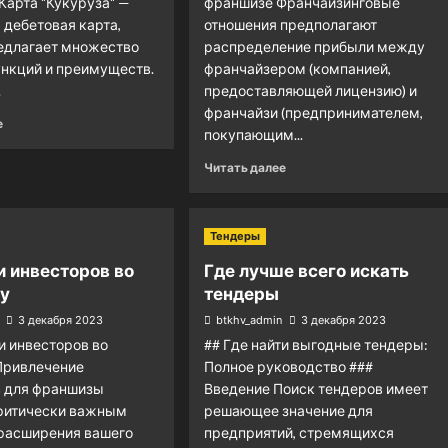
 Карта "Кукуруза" —
франшизе Франчайзинговые
 дебетовая карта,
отношения предполагают
едлагает множество
распределение прибыли между
нкций и преимуществ.
франчайзером (компанией,
.
предоставляющей лицензию) и
франчайзи (предпринимателем,
е
покупающим...
Читать далее
Тендеры
и инвесторов во
Где лучше всего искать
у
тендеры
3 декабря 2023
btkhv_admin
3 декабря 2023
ти инвесторов во
## Где найти выгодные тендеры:
Привлечение
Полное руководство ###
в для франшизы
Введение Поиск тендеров имеет
критически важным
решающее значение для
 расширения вашего
предприятий, стремящихся