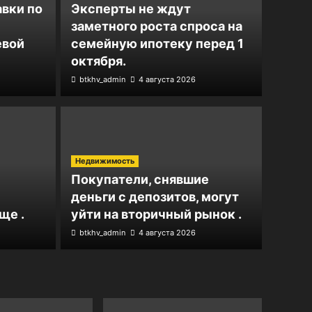
авки по
Эксперты не ждут
заметного роста спроса на
евой
семейную ипотеку перед 1
октября.
btkhv_admin
4 августа 2026
Недвижимо
е ждут заметного
С 1
Недвижимость
са на семейную
нал
Покупатели, снявшие
деньги с депозитов, могут
ед 1 октября.
«Го
ще .
уйти на вторичный рынок .
btkhv_admin
4 августа 2026
btkhv_adm