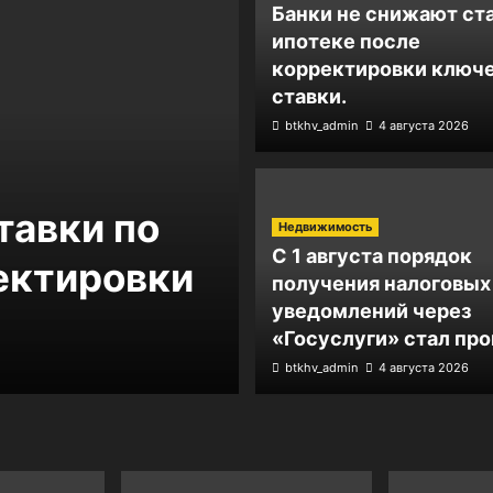
Банки не снижают ст
ипотеке после
корректировки ключ
ставки.
btkhv_admin
4 августа 2026
Недвижимость
тавки по
Эксперты н
Недвижимость
С 1 августа порядок
ектировки
роста спро
получения налоговых
уведомлений через
ипотеку пер
«Госуслуги» стал про
btkhv_admin
btkhv_admin
4 августа 2026
4 августа 2026