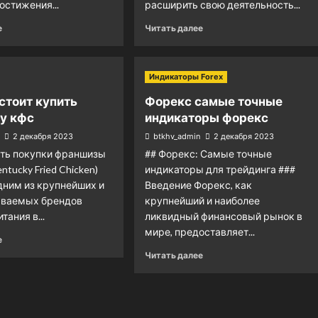
остижения...
расширить свою деятельность...
е
Читать далее
Индикаторы Forex
стоит купить
Форекс самые точные
у кфс
индикаторы форекс
2 декабря 2023
btkhv_admin
2 декабря 2023
сть покупки франшизы
## Форекс: Самые точные
ntucky Fried Chicken)
индикаторы для трейдинга ###
дним из крупнейших и
Введение Форекс, как
аваемых брендов
крупнейший и наиболее
тания в...
ликвидный финансовый рынок в
мире, предоставляет...
е
Читать далее