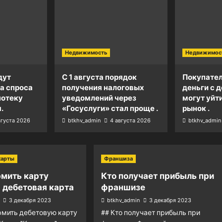
Недвижимость
Недвижимос
дут
С 1 августа порядок
Покупател
а спроса
получения налоговых
деньги с д
потеку
уведомлений через
могут уйт
.
«Госуслуги» стал проще .
рынок .
вгуста 2026
btkhv_admin
4 августа 2026
btkhv_admin
карты
Франшиза
рмить карту
Кто получает прибыль при
 дебетовая карта
франшизе
3 декабря 2023
btkhv_admin
3 декабря 2023
рмить дебетовую карту
## Кто получает прибыль при