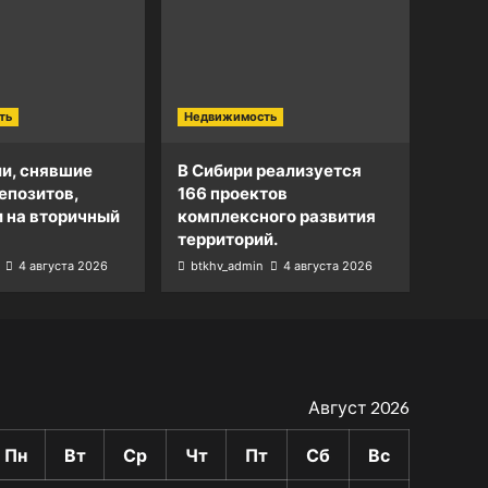
ть
Недвижимость
и, снявшие
В Сибири реализуется
епозитов,
166 проектов
и на вторичный
комплексного развития
территорий.
4 августа 2026
btkhv_admin
4 августа 2026
Август 2026
Пн
Вт
Ср
Чт
Пт
Сб
Вс