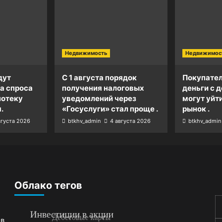
Недвижимость
Недвижимос
дут
С 1 августа порядок
Покупател
а спроса
получения налоговых
деньги с д
потеку
уведомлений через
могут уйт
.
«Госуслуги» стал проще .
рынок .
вгуста 2026
btkhv_admin
4 августа 2026
btkhv_admin
Облако тегов
 в