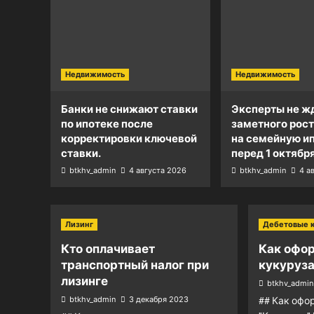
Недвижимость
Недвижимость
Банки не снижают ставки
Эксперты не ж
по ипотеке после
заметного рост
корректировки ключевой
на семейную и
ставки.
перед 1 октября
btkhv_admin
4 августа 2026
btkhv_admin
4 а
Лизинг
Дебетовые 
Кто оплачивает
Как офо
транспортный налог при
кукуруза
лизинге
btkhv_admin
btkhv_admin
3 декабря 2023
## Как офо