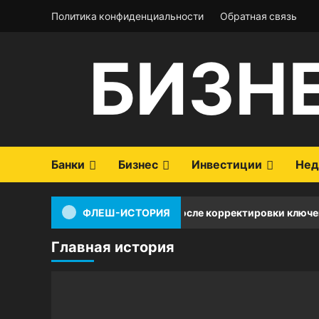
Перейти
Политика конфиденциальности
Обратная связь
к
содержимому
БИЗН
Банки
Бизнес
Инвестиции
Нед
снижают ставки по ипотеке после корректировки ключевой ста
ФЛЕШ-ИСТОРИЯ
Главная история