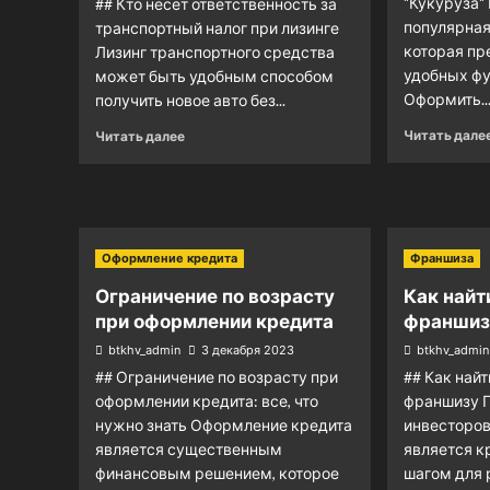
"Кукуруза"
## Кто несет ответственность за
популярная
транспортный налог при лизинге
которая пр
Лизинг транспортного средства
удобных фу
может быть удобным способом
Оформить..
получить новое авто без...
Читать дале
Читать далее
Оформление кредита
Франшиза
Ограничение по возрасту
Как найт
при оформлении кредита
франшиз
btkhv_admin
3 декабря 2023
btkhv_admin
## Ограничение по возрасту при
## Как най
оформлении кредита: все, что
франшизу 
нужно знать Оформление кредита
инвесторо
является существенным
является 
финансовым решением, которое
шагом для