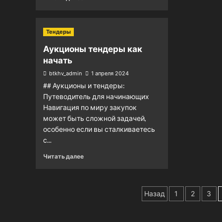
Тендеры
Аукционы тендеры как
начать
btkhv_admin
1 апреля 2024
## Аукционы и тендеры:
Путеводитель для начинающих
Навигация по миру закупок
может быть сложной задачей,
особенно если вы сталкиваетесь
с...
Читать далее
Пагинация
Назад
1
2
3
записей