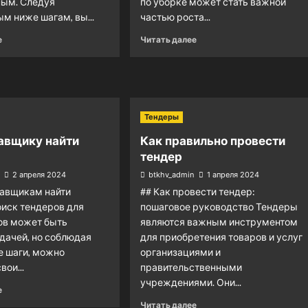
ным. Следуя
по уборке может стать важной
м ниже шагам, вы...
частью роста...
е
Читать далее
Тендеры
авщику найти
Как правильно провести
тендер
2 апреля 2024
btkhv_admin
1 апреля 2024
тавщикам найти
## Как провести тендер:
иск тендеров для
пошаговое руководство Тендеры
ов может быть
являются важным инструментом
дачей, но соблюдая
для приобретения товаров и услуг
е шаги, можно
организациями и
вои...
правительственными
учреждениями. Они...
е
Читать далее