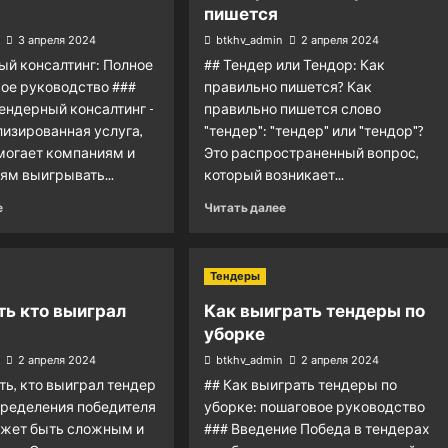
пишется
3 апреля 2024
btkhv_admin
2 апреля 2024
ый консалтинг: Полное
## Тендер или Тендор: Как
ое руководство ###
правильно пишется? Как
ендерный консалтинг -
правильно пишется слово
лизированная услуга,
"тендер": "тендер" или "тендор"?
могает компаниям и
Это распространенный вопрос,
ям выигрывать...
который возникает...
е
Читать далее
Тендеры
ть кто выиграл
Как выиграть тендеры по
уборке
2 апреля 2024
btkhv_admin
2 апреля 2024
ть, кто выиграл тендер
## Как выиграть тендеры по
ределения победителя
уборке: пошаговое руководство
ожет быть сложным и
### Введение Победа в тендерах