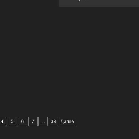
4
5
6
7
…
39
Далее