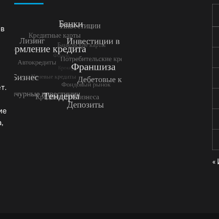
 в
т.
ие
,
«