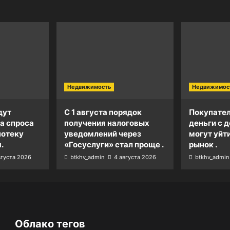
Недвижимость
Недвижимос
дут
С 1 августа порядок
Покупател
а спроса
получения налоговых
деньги с д
потеку
уведомлений через
могут уйт
.
«Госуслуги» стал проще .
рынок .
вгуста 2026
btkhv_admin
4 августа 2026
btkhv_admin
Облако тегов