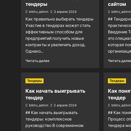
тендеры
сайтом
btkhv_admin
3 апреля 2024
btkhv_admin
Как правильно выбирать тендеры
## Тендерн
Участие в тендерах может стать
практическ
эффективным способом для
Введение Т
предприятий получить новые
это специа
контракты и увеличить доход.
которая по
Однако...
организаци
Читать далее
Читать дале
Тендеры
Тендеры
Как начать выигрывать
Как поня
тендер
тендер
btkhv_admin
2 апреля 2024
btkhv_admin
## Как начать выигрывать
## Как поня
тендеры: комплексное
Процесс оп
руководство В современном
тендера м