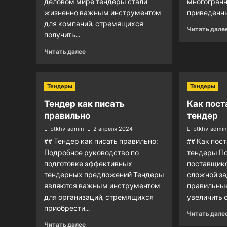
деловом мире тендеры стали
многогран
жизненно важным инструментом
приведенны
для компаний, стремящихся
Читать дале
получить...
Читать далее
Тендеры
Тендеры
Тендер как писать
Как пост
правильно
тендер
btkhv_admin
2 апреля 2024
btkhv_admin
## Тендер как писать правильно:
## Как пос
Подробное руководство по
тендеры По
подготовке эффективных
поставщик
тендерных предложений Тендеры
сложной за
являются важным инструментом
правильны
для организаций, стремящихся
увеличить с
приобрести...
Читать дале
Читать далее