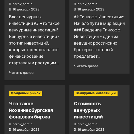
btkhv_admin
btkhv_admin
16 декабря 2023
16 декабря 2023
Блог венчурных
## Тинкофф Инвестиции:
инвестиций ## Что такое
Начало пути в мир акций
венчурные инвестиции?
### Введение Тинкофф
Венчурные инвестиции -
Инвестиции – один из
это тип инвестиций,
ведущих российских
которые предоставляют
брокеров, который
финансирование
предлагает...
стартапам и растущим...
Читать далее
Читать далее
Фондовый рынок
Венчурные инвестиции
Что такое
Стоимость
йоханнесбургская
венчурных
фондовая биржа
инвестиций
btkhv_admin
btkhv_admin
16 декабря 2023
16 декабря 2023