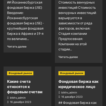
## Йоханнесбургская
Стоимость венчурных
фондовая биржа (JSE)
инвестиций Стоимость
Введение:
венчурных инвестиций
Йоханнесбургская
варьируется в
фондовая биржа (JSE) -
зависимости от ряда
крупнейшая фондовая
факторов, включая:
биржа в Африке и 19-я
Стадия компании
по величине...
Предпосевная:
Компании на этой
Читать далее
стадии...
Читать далее
Фондовый рынок
Фондовый рынок
Какие счета
Фондовая биржа как
относятся к
юридическое лицо
фондовым счетам
btkhv_admin
16 декабря 2023
btkhv_admin
16 декабря 2023
## Фондовая биржа как