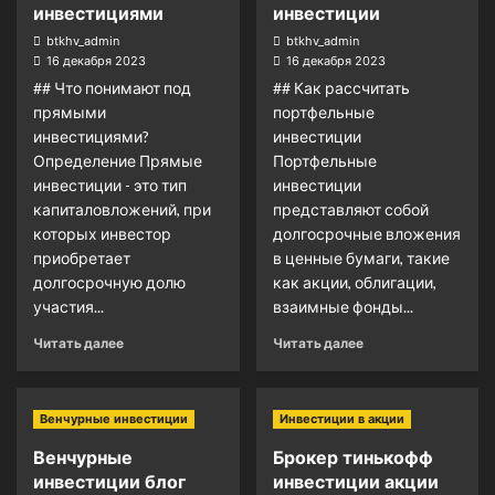
инвестициями
инвестиции
btkhv_admin
btkhv_admin
16 декабря 2023
16 декабря 2023
## Что понимают под
## Как рассчитать
прямыми
портфельные
инвестициями?
инвестиции
Определение Прямые
Портфельные
инвестиции - это тип
инвестиции
капиталовложений, при
представляют собой
которых инвестор
долгосрочные вложения
приобретает
в ценные бумаги, такие
долгосрочную долю
как акции, облигации,
участия...
взаимные фонды...
Читать далее
Читать далее
Венчурные инвестиции
Инвестиции в акции
Венчурные
Брокер тинькофф
инвестиции блог
инвестиции акции