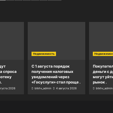
Недвижимость
Недвижимос
дут
С 1 августа порядок
Покупател
а спроса
получения налоговых
деньги с д
потеку
уведомлений через
могут уйт
.
«Госуслуги» стал проще .
рынок .
вгуста 2026
btkhv_admin
4 августа 2026
btkhv_admin