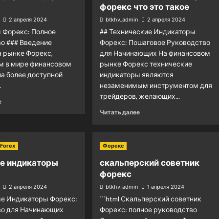
форекс что это такое
2 апреля 2024
btkhv_admin
2 апреля 2024
 Форекс: Полное
## Технические Индикаторы
о ### Введение
Форекс: Пошаговое Руководство
а рынке Форекс,
для Начинающих На финансовом
м в мире финансовом
рынке Форекс технические
ла более доступной
индикаторы являются
.
незаменимым инструментом для
трейдеров, желающих...
е
Читать далее
Forex
Форекс
е индикаторы
скальперский советник
форекс
2 апреля 2024
btkhv_admin
1 апреля 2024
ые Индикаторы Форекс:
```html Скальперский советник
во для Начинающих
Форекс: полное руководство