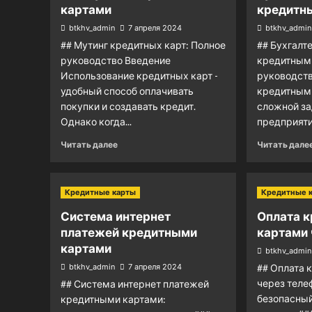
картами
кредитн
btkhv_admin
7 апреля 2024
btkhv_admin
## Мутинг кредитных карт: Полное
## Бухгалт
руководство Введение
кредитными
Использование кредитных карт -
руководств
удобный способ оплачивать
кредитным
покупки и создавать кредит.
сложной за
Однако когда...
предприятий
Читать далее
Читать дале
Кредитные карты
Кредитные 
Система интернет
Оплата 
платежей кредитными
картами 
картами
btkhv_admin
btkhv_admin
7 апреля 2024
## Оплата 
через теле
## Система интернет платежей
безопасный
кредитными картами: