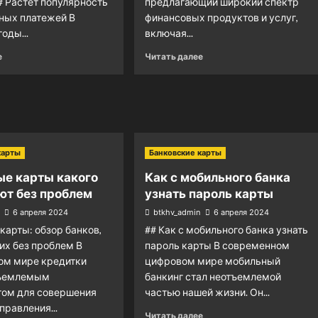
# Растет популярность
предлагающий широкий спектр
ных платежей В
финансовых продуктов и услуг,
оды...
включая...
е
Читать далее
карты
Банковские карты
ые карты какого
Как с мобильного банка
ют без проблем
узнать пароль карты
6 апреля 2024
btkhv_admin
6 апреля 2024
карты: обзор банков,
## Как с мобильного банка узнать
х без проблем В
пароль карты В современном
ом мире кредитки
цифровом мире мобильный
тъемлемым
банкинг стал неотъемлемой
том для совершения
частью нашей жизни. Он...
правления...
Читать далее