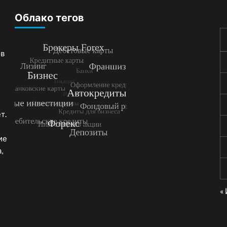
Облако тегов
 в
т.
ие
,
«