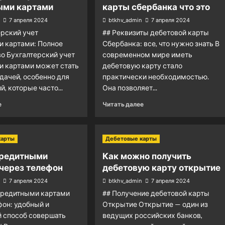
ыми картами
карты сбербанка что это
7 апреля 2024
btkhv_admin
7 апреля 2024
ерский учет
## Реквизиты дебетовой карты
 картами: Полное
Сбербанка: все, что нужно знать В
о Бухгалтерский учет
современном мире иметь
и картами может стать
дебетовую карту стало
дачей, особенно для
практически необходимостью.
, которые часто...
Она позволяет...
е
Читать далее
карты
Дебетовые карты
кредитными
Как можно получить
через телефон
дебетовую карту открытие
7 апреля 2024
btkhv_admin
7 апреля 2024
кредитными картами
## Получение дебетовой карты
фон: удобный и
Открытие Открытие — один из
 способ совершать
ведущих российских банков,