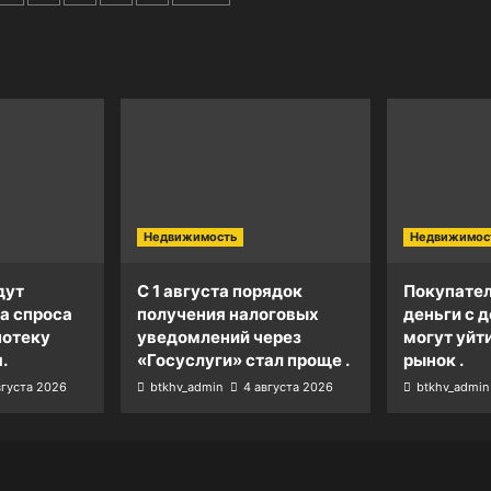
Недвижимость
Недвижимос
дут
С 1 августа порядок
Покупател
а спроса
получения налоговых
деньги с д
потеку
уведомлений через
могут уйт
.
«Госуслуги» стал проще .
рынок .
вгуста 2026
btkhv_admin
4 августа 2026
btkhv_admin