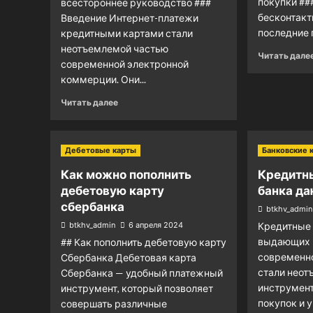
покупки ##
всестороннее руководство ###
бесконтакт
Введение Интернет-платежи
последние г
кредитными картами стали
неотъемлемой частью
Читать дале
современной электронной
коммерции. Они...
Читать далее
Дебетовые карты
Банковские 
Как можно пополнить
Кредитн
дебетовую карту
банка да
сбербанка
btkhv_admin
btkhv_admin
6 апреля 2024
Кредитные 
выдающих и
## Как пополнить дебетовую карту
современн
Сбербанка Дебетовая карта
стали нео
Сбербанка — удобный платежный
инструмен
инструмент, который позволяет
покупок и у
совершать различные