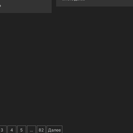
е
ия
3
4
5
…
82
Далее